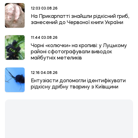
12:03 03.08.26
На Прикарпатті знайшли рідкісний гриб,
занесений до Червоної книги України
11:44 03.08.26
Чорні «колючки» на кропиві: у Луцькому
районі сфотографували виводок
майбутніх метеликів
12:16 04.08.26
Ентузіасти допомогли ідентифікувати
рідкісну дрібну тварину з Київщини