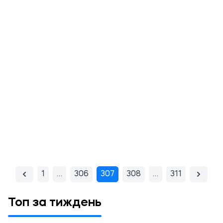
1
…
306
307
308
…
311
Топ за тиждень