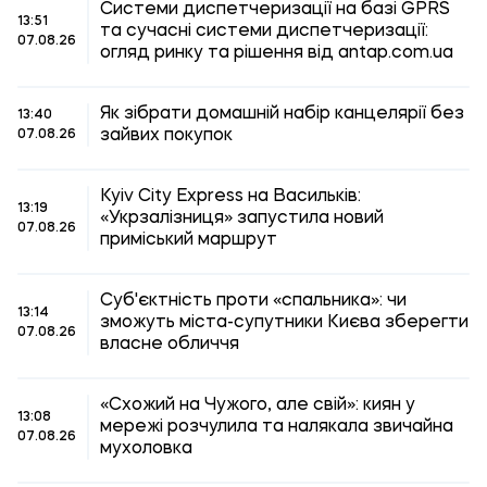
Системи диспетчеризації на базі GPRS
13:51
та сучасні системи диспетчеризації:
07.08.26
огляд ринку та рішення від antap.com.ua
Як зібрати домашній набір канцелярії без
13:40
зайвих покупок
07.08.26
Kyiv City Express на Васильків:
13:19
«Укрзалізниця» запустила новий
07.08.26
приміський маршрут
Суб'єктність проти «спальника»: чи
13:14
зможуть міста-супутники Києва зберегти
07.08.26
власне обличчя
«Схожий на Чужого, але свій»: киян у
13:08
мережі розчулила та налякала звичайна
07.08.26
мухоловка