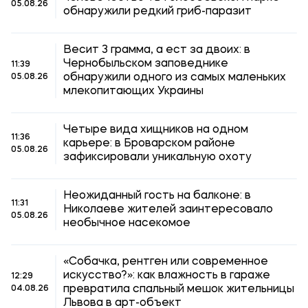
05.08.26
обнаружили редкий гриб-паразит
Весит 3 грамма, а ест за двоих: в
Чернобыльском заповеднике
11:39
обнаружили одного из самых маленьких
05.08.26
млекопитающих Украины
Четыре вида хищников на одном
11:36
карьере: в Броварском районе
05.08.26
зафиксировали уникальную охоту
Неожиданный гость на балконе: в
11:31
Николаеве жителей заинтересовало
05.08.26
необычное насекомое
«Собачка, рентген или современное
искусство?»: как влажность в гараже
12:29
превратила спальный мешок жительницы
04.08.26
Львова в арт-объект