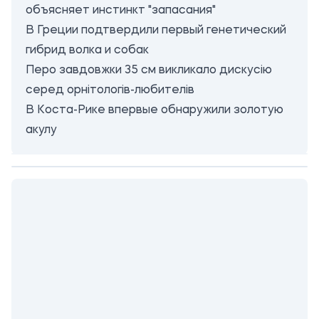
объясняет инстинкт "запасания"
В Греции подтвердили первый генетический
гибрид волка и собак
Перо завдовжки 35 см викликало дискусію
серед орнітологів-любителів
В Коста-Рике впервые обнаружили золотую
акулу