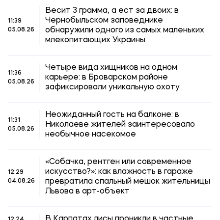
Весит 3 грамма, а ест за двоих: в
Чернобыльском заповеднике
11:39
обнаружили одного из самых маленьких
05.08.26
млекопитающих Украины
Четыре вида хищников на одном
11:36
карьере: в Броварском районе
05.08.26
зафиксировали уникальную охоту
Неожиданный гость на балконе: в
11:31
Николаеве жителей заинтересовало
05.08.26
необычное насекомое
«Собачка, рентген или современное
искусство?»: как влажность в гараже
12:29
превратила спальный мешок жительницы
04.08.26
Львова в арт-объект
В Карпатах лисы проникли в частные
12:24