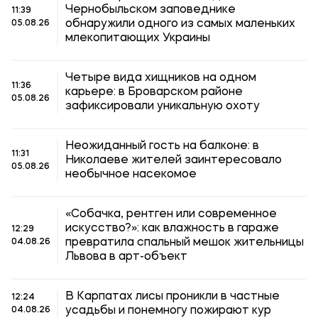
Чернобыльском заповеднике
11:39
обнаружили одного из самых маленьких
05.08.26
млекопитающих Украины
Четыре вида хищников на одном
11:36
карьере: в Броварском районе
05.08.26
зафиксировали уникальную охоту
Неожиданный гость на балконе: в
11:31
Николаеве жителей заинтересовало
05.08.26
необычное насекомое
«Собачка, рентген или современное
искусство?»: как влажность в гараже
12:29
превратила спальный мешок жительницы
04.08.26
Львова в арт-объект
В Карпатах лисы проникли в частные
12:24
усадьбы и понемногу пожирают кур
04.08.26