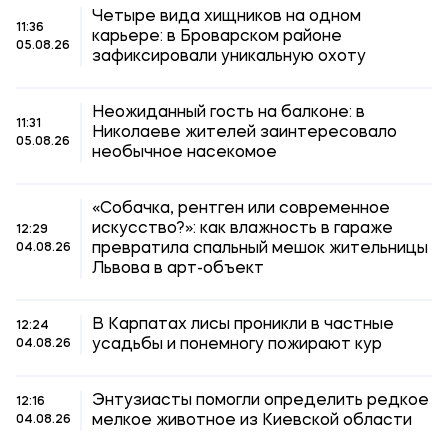
Четыре вида хищников на одном
11:36
карьере: в Броварском районе
05.08.26
зафиксировали уникальную охоту
Неожиданный гость на балконе: в
11:31
Николаеве жителей заинтересовало
05.08.26
необычное насекомое
«Собачка, рентген или современное
искусство?»: как влажность в гараже
12:29
превратила спальный мешок жительницы
04.08.26
Львова в арт-объект
В Карпатах лисы проникли в частные
12:24
усадьбы и понемногу пожирают кур
04.08.26
Энтузиасты помогли определить редкое
12:16
мелкое животное из Киевской области
04.08.26