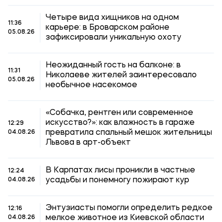
Четыре вида хищников на одном
11:36
карьере: в Броварском районе
05.08.26
зафиксировали уникальную охоту
Неожиданный гость на балконе: в
11:31
Николаеве жителей заинтересовало
05.08.26
необычное насекомое
«Собачка, рентген или современное
искусство?»: как влажность в гараже
12:29
превратила спальный мешок жительницы
04.08.26
Львова в арт-объект
В Карпатах лисы проникли в частные
12:24
усадьбы и понемногу пожирают кур
04.08.26
Энтузиасты помогли определить редкое
12:16
мелкое животное из Киевской области
04.08.26