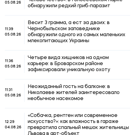
человечество»: в Голосеевском парке
05.08.26
обнаружили редкий гриб-паразит
Весит 3 грамма, а ест за двоих: в
Чернобыльском заповеднике
11:39
обнаружили одного из самых маленьких
05.08.26
млекопитающих Украины
Четыре вида хищников на одном
11:36
карьере: в Броварском районе
05.08.26
зафиксировали уникальную охоту
Неожиданный гость на балконе: в
11:31
Николаеве жителей заинтересовало
05.08.26
необычное насекомое
«Собачка, рентген или современное
искусство?»: как влажность в гараже
12:29
превратила спальный мешок жительницы
04.08.26
Львова в арт-объект