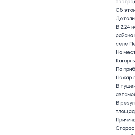
постра
Об это
Детали
В 2:24 
района 
селе П
На мес
Кагарлы
По приб
Пожар л
В тушен
автомо
В резул
площади
Причины
Старос