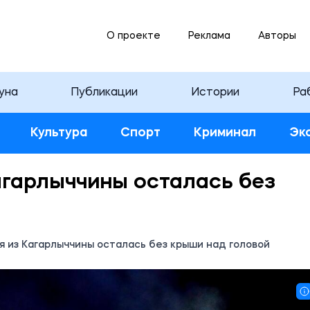
О проекте
Реклама
Авторы
уна
Публикации
Истории
Ра
Культура
Спорт
Криминал
Эк
агарлыччины осталась без
я из Кагарлыччины осталась без крыши над головой