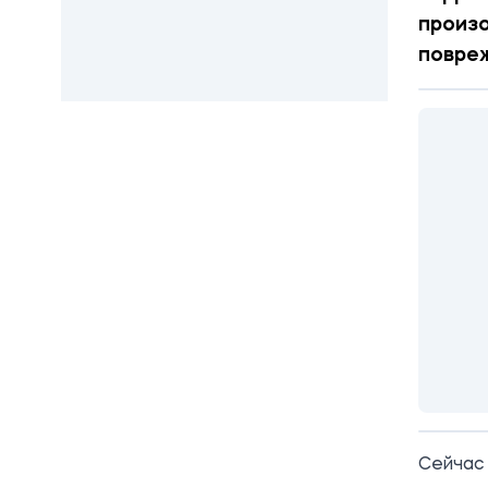
произо
повре
Сейчас