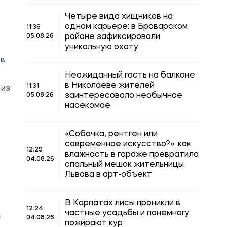
Четыре вида хищников на
одном карьере: в Броварском
11:36
районе зафиксировали
05.08.26
уникальную охоту
 в
Неожиданный гость на балконе:
в Николаеве жителей
11:31
 из
заинтересовало необычное
05.08.26
насекомое
«Собачка, рентген или
современное искусство?»: как
12:29
влажность в гараже превратила
04.08.26
спальный мешок жительницы
Львова в арт-объект
В Карпатах лисы проникли в
12:24
частные усадьбы и понемногу
с
04.08.26
пожирают кур