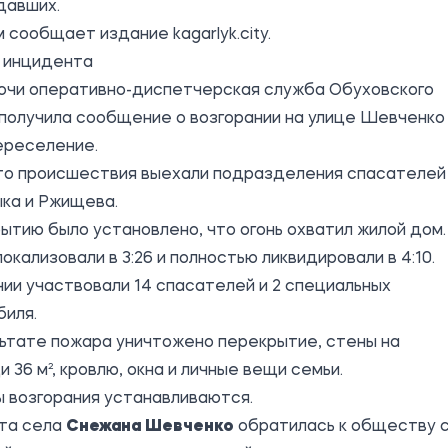
давших.
м сообщает издание
kagarlyk.city
.
 инцидента
ночи оперативно-диспетчерская служба Обуховского
получила сообщение о возгорании на улице Шевченко
ереселение.
то происшествия выехали подразделения спасателей
ка и Ржищева.
ытию было установлено, что огонь охватил жилой дом.
окализовали в 3:26 и полностью ликвидировали в 4:10.
ии участвовали 14 спасателей и 2 специальных
биля.
ьтате пожара уничтожено перекрытие, стены на
 36 м², кровлю, окна и личные вещи семьи.
 возгорания устанавливаются.
та села
Снежана Шевченко
обратилась к обществу 