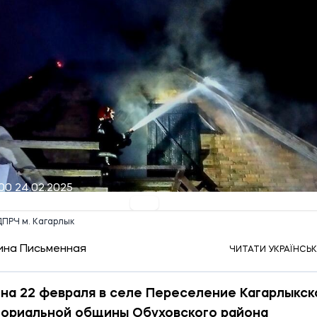
00 24.02.2025
ДПРЧ м. Кагарлык
ина Письменная
ЧИТАТИ УКРАЇНСЬ
 на 22 февраля в селе Переселение Кагарлыкск
ториальной общины Обуховского района