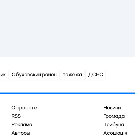
лик
Обуховский район
пожежа
ДСНС
О проекте
Новини
RSS
Громада
Реклама
Трибуна
Авторы
Асоціація