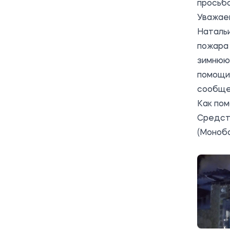
просьб
Уважае
Натальи
пожара 
зимнюю
помощи,
сообще
Как пом
Средств
(Моноба