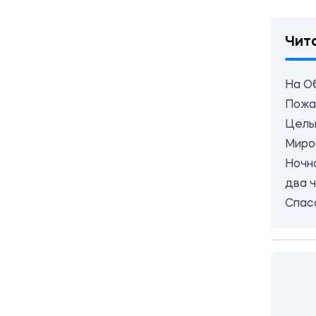
Чит
На О
Пожа
Целы
Миро
Ночн
два 
Спас