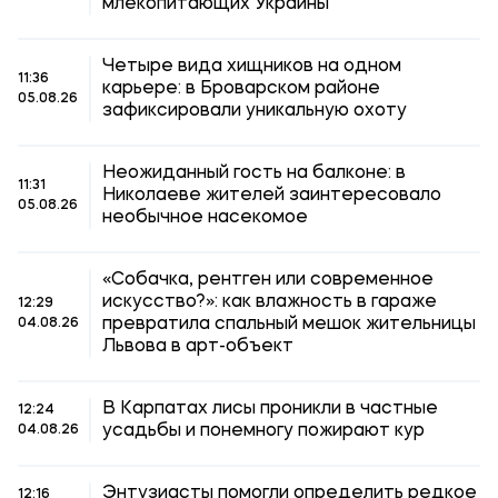
млекопитающих Украины
Четыре вида хищников на одном
11:36
карьере: в Броварском районе
05.08.26
зафиксировали уникальную охоту
Неожиданный гость на балконе: в
11:31
Николаеве жителей заинтересовало
05.08.26
необычное насекомое
«Собачка, рентген или современное
искусство?»: как влажность в гараже
12:29
превратила спальный мешок жительницы
04.08.26
Львова в арт-объект
В Карпатах лисы проникли в частные
12:24
усадьбы и понемногу пожирают кур
04.08.26
Энтузиасты помогли определить редкое
12:16