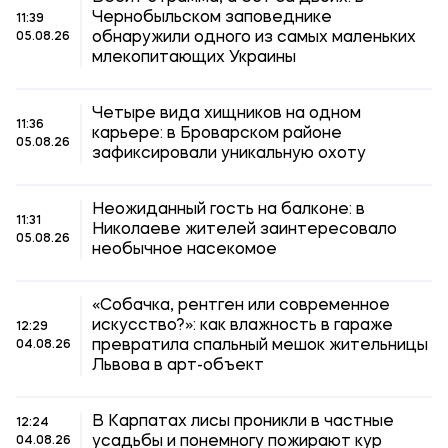
Чернобыльском заповеднике
11:39
обнаружили одного из самых маленьких
05.08.26
млекопитающих Украины
Четыре вида хищников на одном
11:36
карьере: в Броварском районе
05.08.26
зафиксировали уникальную охоту
Неожиданный гость на балконе: в
11:31
Николаеве жителей заинтересовало
05.08.26
необычное насекомое
«Собачка, рентген или современное
искусство?»: как влажность в гараже
12:29
превратила спальный мешок жительницы
04.08.26
Львова в арт-объект
В Карпатах лисы проникли в частные
12:24
усадьбы и понемногу пожирают кур
04.08.26