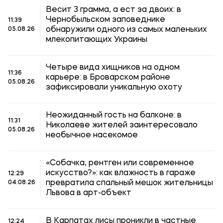
Весит 3 грамма, а ест за двоих: в
Чернобыльском заповеднике
11:39
обнаружили одного из самых маленьких
05.08.26
млекопитающих Украины
Четыре вида хищников на одном
11:36
карьере: в Броварском районе
05.08.26
зафиксировали уникальную охоту
Неожиданный гость на балконе: в
11:31
Николаеве жителей заинтересовало
05.08.26
необычное насекомое
«Собачка, рентген или современное
искусство?»: как влажность в гараже
12:29
превратила спальный мешок жительницы
04.08.26
Львова в арт-объект
В Карпатах лисы проникли в частные
12:24