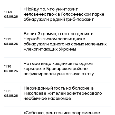
«Найду то, что уничтожит
11:48
человечество»: в Голосеевском парке
05.08.26
обнаружили редкий гриб-паразит
Весит 3 грамма, а ест за двоих: в
Чернобыльском заповеднике
11:39
обнаружили одного из самых маленьких
05.08.26
млекопитающих Украины
Четыре вида хищников на одном
11:36
карьере: в Броварском районе
05.08.26
зафиксировали уникальную охоту
Неожиданный гость на балконе: в
11:31
Николаеве жителей заинтересовало
05.08.26
необычное насекомое
«Собачка, рентген или современное