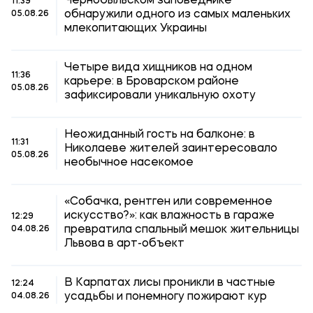
Чернобыльском заповеднике
11:39
обнаружили одного из самых маленьких
05.08.26
млекопитающих Украины
Четыре вида хищников на одном
11:36
карьере: в Броварском районе
05.08.26
зафиксировали уникальную охоту
Неожиданный гость на балконе: в
11:31
Николаеве жителей заинтересовало
05.08.26
необычное насекомое
«Собачка, рентген или современное
искусство?»: как влажность в гараже
12:29
превратила спальный мешок жительницы
04.08.26
Львова в арт-объект
В Карпатах лисы проникли в частные
12:24
усадьбы и понемногу пожирают кур
04.08.26