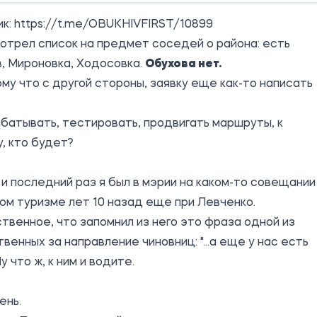
ик:
https://t.me/OBUKHIVFIRST/10899
мотрел
список
на предмет соседей о района: есть
, Мироновка, Ходосовка.
Обухова нет.
ому что с другой стороны, заявку еще как-то написать
батывать, тестировать, продвигать маршруты, к
, кто будет?
и последний раз я был в мэрии на каком-то совещании
ом туризме лет 10 назад еще при Левченко.
твенное, что запомнил из него это фраза одной из
венных за направление чиновниц: "...а еще у нас есть
у что ж, к ним и водите.
ень.