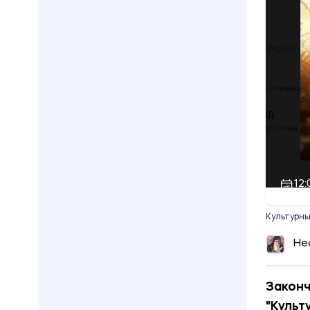
12:
Культурны
Не
Законч
"Культ