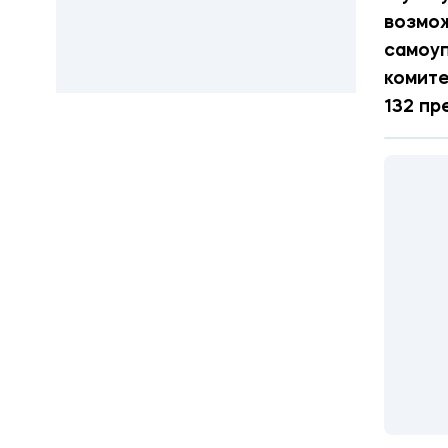
возмож
самоуп
комите
132 пр