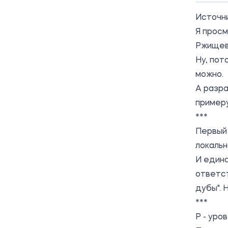
Источн
Я прос
Ржищев
Ну, пот
можно.
А разра
примеру
***
Первый 
локальн
И единс
ответст
дубы". Н
***
Р - уров