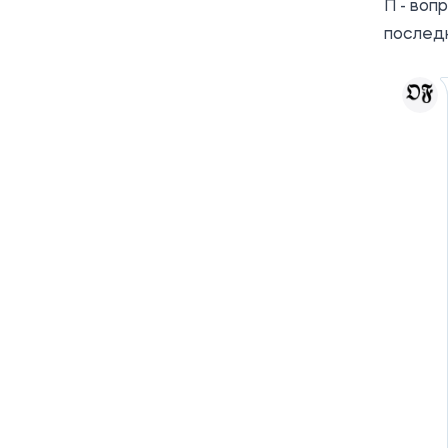
П - воп
последн