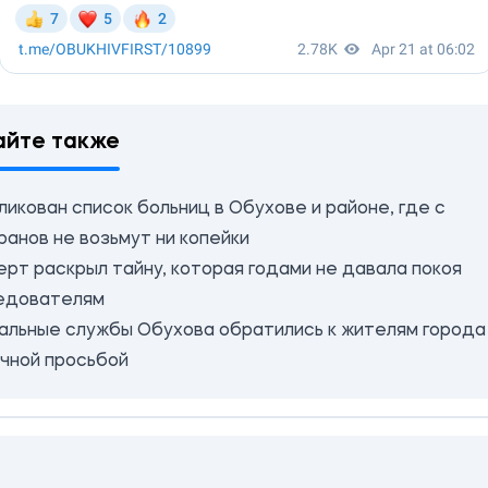
айте также
икован список больниц в Обухове и районе, где с
ранов не возьмут ни копейки
ерт раскрыл тайну, которая годами не давала покоя
едователям
альные службы Обухова обратились к жителям города
очной просьбой