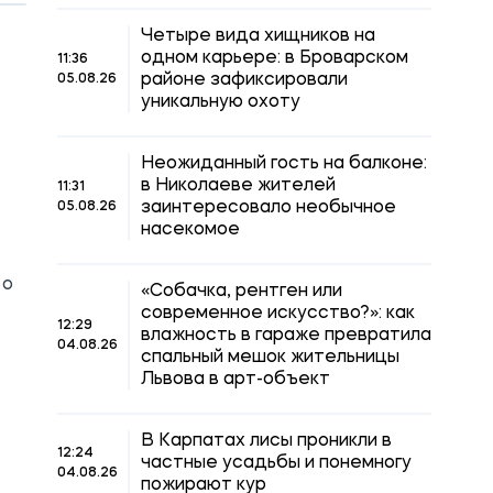
Четыре вида хищников на
одном карьере: в Броварском
11:36
районе зафиксировали
05.08.26
уникальную охоту
Неожиданный гость на балконе:
в Николаеве жителей
11:31
заинтересовало необычное
05.08.26
насекомое
 о
«Собачка, рентген или
современное искусство?»: как
12:29
влажность в гараже превратила
04.08.26
спальный мешок жительницы
Львова в арт-объект
В Карпатах лисы проникли в
12:24
частные усадьбы и понемногу
04.08.26
пожирают кур