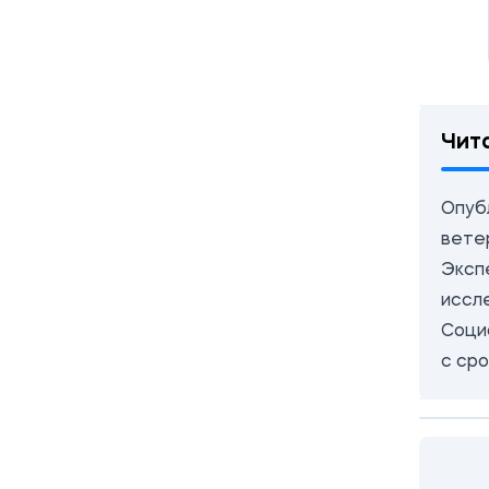
Чит
Опубл
вете
Эксп
иссл
Соци
с ср