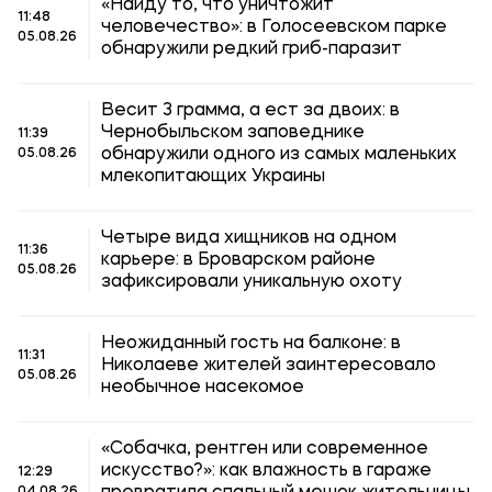
«Найду то, что уничтожит
11:48
человечество»: в Голосеевском парке
05.08.26
обнаружили редкий гриб-паразит
Весит 3 грамма, а ест за двоих: в
Чернобыльском заповеднике
11:39
обнаружили одного из самых маленьких
05.08.26
млекопитающих Украины
Четыре вида хищников на одном
11:36
карьере: в Броварском районе
05.08.26
зафиксировали уникальную охоту
Неожиданный гость на балконе: в
11:31
Николаеве жителей заинтересовало
05.08.26
необычное насекомое
«Собачка, рентген или современное
искусство?»: как влажность в гараже
12:29