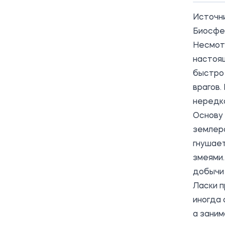
Источн
Биосфе
Несмотр
настоящ
быстро
врагов.
нередко
Основу 
землеро
гнушает
змеями.
добычи 
Ласки 
иногда 
а заним