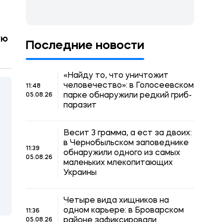
ую
Последние новости
«Найду то, что уничтожит
человечество»: в Голосеевском
11:48
парке обнаружили редкий гриб-
05.08.26
паразит
Весит 3 грамма, а ест за двоих:
в Чернобыльском заповеднике
11:39
обнаружили одного из самых
05.08.26
маленьких млекопитающих
Украины
Четыре вида хищников на
одном карьере: в Броварском
11:36
районе зафиксировали
05.08.26