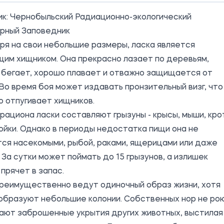
ик:
Чернобыльский Радиационно-экологический
рный Заповедник
я на свои небольшие размеры, ласка является
им хищником. Она прекрасно лазает по деревьям,
 бегает, хорошо плавает и отважно защищается от
 Во время боя может издавать пронзительный визг, что
 отпугивает хищников.
рациона ласки составляют грызуны - крысы, мыши, кро
йки. Однако в периоды недостатка пищи она не
ся насекомыми, рыбой, раками, ящерицами или даже
 За сутки может поймать до 15 грызунов, а излишек
прячет в запас.
преимущественно ведут одиночный образ жизни, хотя
образуют небольшие колонии. Собственных нор не ро
ают заброшенные укрытия других животных, выстилая