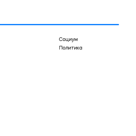
Социум
Политика
Экономика
Культура
Спорт
Криминал
Экология
и в пределах первого абзаца на страницу статьи