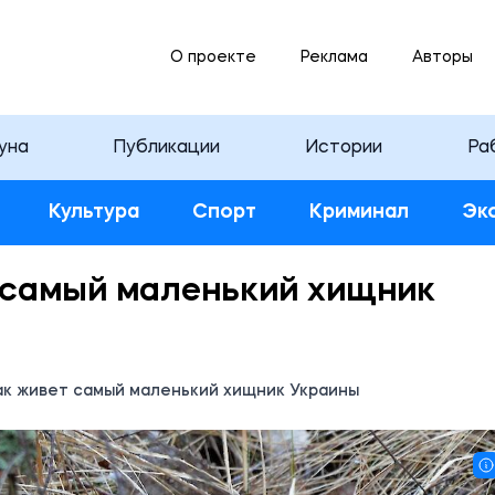
О проекте
Реклама
Авторы
уна
Публикации
Истории
Ра
Культура
Спорт
Криминал
Эк
т самый маленький хищник
ак живет самый маленький хищник Украины