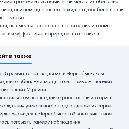
ухими травами и листьями. Если место их обитания
чили, они немедленно его покидают, особенно если
потомство.
ая, но смелая - ласка остается одним из самых
сных и эффективных природных охотников.
айте также
 3 грамма, а ест за двоих: в Чернобыльском
веднике обнаружили одного из самых маленьких
опитающих Украины
рнобыльском заповеднике рассказали историю
схождения уникального стада одичавших коров
ерка «на вкус»: в Чернобыльской зоне животное
лось погрызть камеру наблюдения