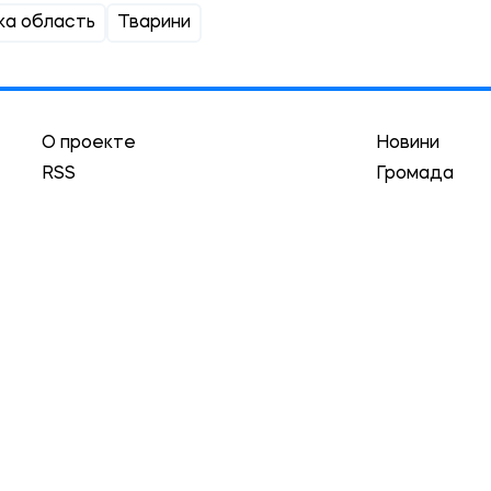
ка область
Тварини
О проекте
Новини
RSS
Громада
Реклама
Трибуна
Авторы
Асоціація
Локации
Історії
Гуманизм
та обязательным условием является наличие гиперссылк