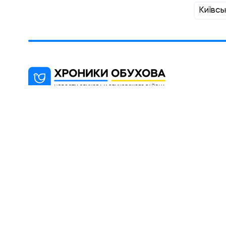
Київсь
"Хроники Обухова" - новостной блог,
цель которого информированиt
жителей города Обухова и района
(Киевская область).
© 2012 -2026 При использовании материалов сай