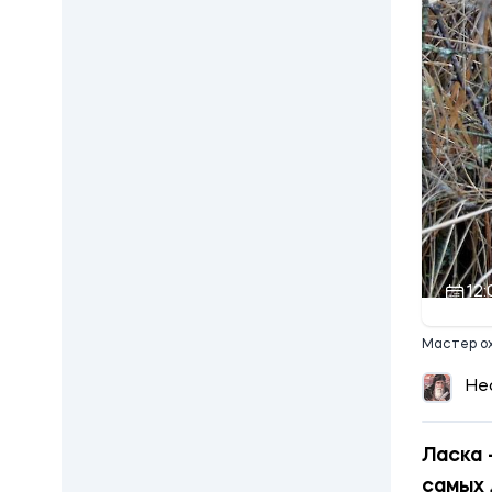
12:
Мастер ох
Не
Ласка 
самых 