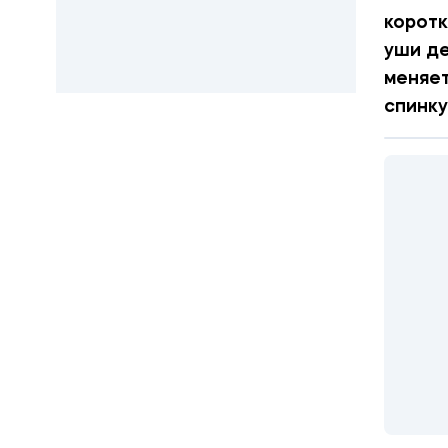
коротк
уши де
меняет
спинку