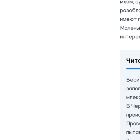
мхом, с
разобла
имеют 
Маленьк
интере
Чит
Весит
запо
млек
В Че
прои
Пров
пыта