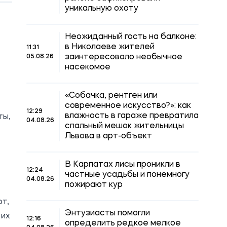
уникальную охоту
Неожиданный гость на балконе:
в Николаеве жителей
11:31
заинтересовало необычное
05.08.26
насекомое
«Собачка, рентген или
современное искусство?»: как
12:29
влажность в гараже превратила
ты,
04.08.26
спальный мешок жительницы
Львова в арт-объект
В Карпатах лисы проникли в
12:24
частные усадьбы и понемногу
04.08.26
пожирают кур
ют,
Энтузиасты помогли
 их
12:16
определить редкое мелкое