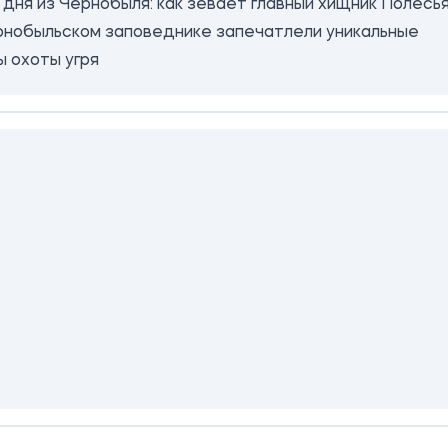
 дня из Чернобыля: как зевает главный хищник Полесь
рнобыльском заповеднике запечатлели уникальные
ы охоты угря