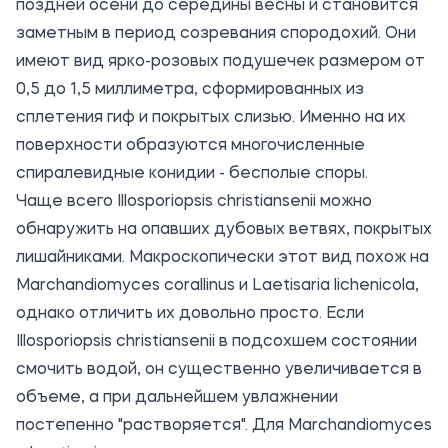
поздней осени до середины весны и становится
заметным в период созревания спородохий. Они
имеют вид ярко-розовых подушечек размером от
0,5 до 1,5 миллиметра, сформированных из
сплетения гиф и покрытых слизью. Именно на их
поверхности образуются многочисленные
спиралевидные конидии - бесполые споры.
Чаще всего Illosporiopsis christiansenii можно
обнаружить на опавших дубовых ветвях, покрытых
лишайниками. Макроскопически этот вид похож на
Marchandiomyces corallinus и Laetisaria lichenicola,
однако отличить их довольно просто. Если
Illosporiopsis christiansenii в подсохшем состоянии
смочить водой, он существенно увеличивается в
объеме, а при дальнейшем увлажнении
постепенно "растворяется". Для Marchandiomyces