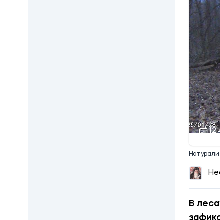
12:
Натуралис
Не
В леса
зафикс