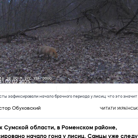
41 02.02.2025
ты зафиксировали начало брачного периода у лисиц: что это значит
стор Обуховский
ЧИТАТИ УКРАЇНСЬ
х Сумской области, в Роменском районе,
ировано начало гона у лисиц. Самцы уже след