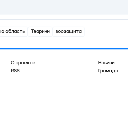
ка область
Тварини
зоозащита
О проекте
Новини
RSS
Громада
Реклама
Трибуна
Авторы
Асоціація
Локации
Історії
Гуманизм