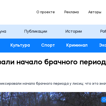
О проекте
Реклама
Авторы
уна
Публикации
Истории
Ра
Культура
Спорт
Криминал
Эк
али начало брачного перио
иксировали начало брачного периода у лисиц: что это зна