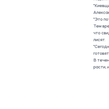
"Киевщ
Алекса
"Это по
Тем вр
что св
лисят.
"Сегодн
готовят
В течен
расти, 