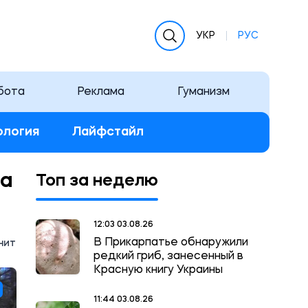
УКР
РУС
бота
Реклама
Гуманизм
ология
Лайфстайл
да
Топ за неделю
12:03 03.08.26
В Прикарпатье обнаружили
чит
редкий гриб, занесенный в
Красную книгу Украины
11:44 03.08.26