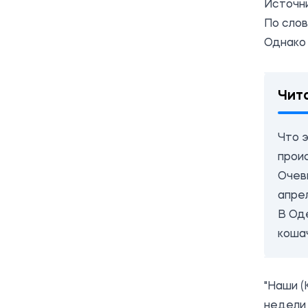
Источн
По слов
Однако 
Чит
Что 
прои
Очев
апре
В Од
коша
"Наши (
недели 