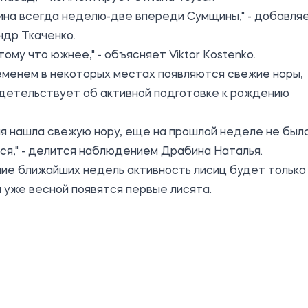
ина всегда неделю-две впереди Сумщины," - добавля
ндр Ткаченко.
тому что южнее," - объясняет Viktor Kostenko.
еменем в некоторых местах появляются свежие норы,
идетельствует об активной подготовке к рождению
я нашла свежую нору, еще на прошлой неделе не было
ся," - делится наблюдением Драбина Наталья.
ие ближайших недель активность лисиц будет только
и уже весной появятся первые лисята.