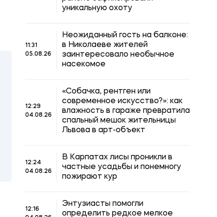
уникальную охоту
Неожиданный гость на балконе:
в Николаеве жителей
11:31
заинтересовало необычное
05.08.26
насекомое
«Собачка, рентген или
современное искусство?»: как
12:29
влажность в гараже превратила
04.08.26
спальный мешок жительницы
Львова в арт-объект
В Карпатах лисы проникли в
12:24
частные усадьбы и понемногу
04.08.26
пожирают кур
Энтузиасты помогли
12:16
определить редкое мелкое