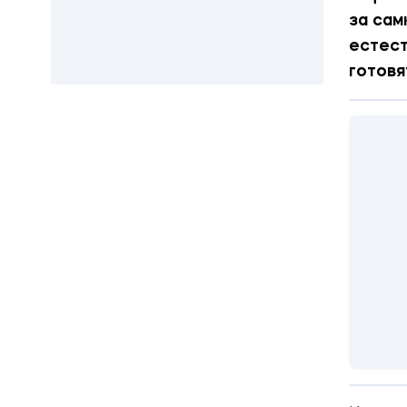
за сам
естест
готовя