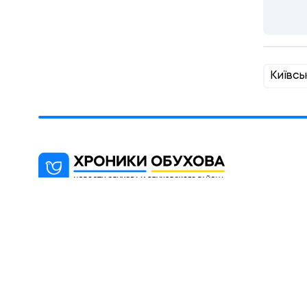
Київсь
"Хроники Обухова" - новостной блог,
цель которого информированиt
жителей города Обухова и района
(Киевская область).