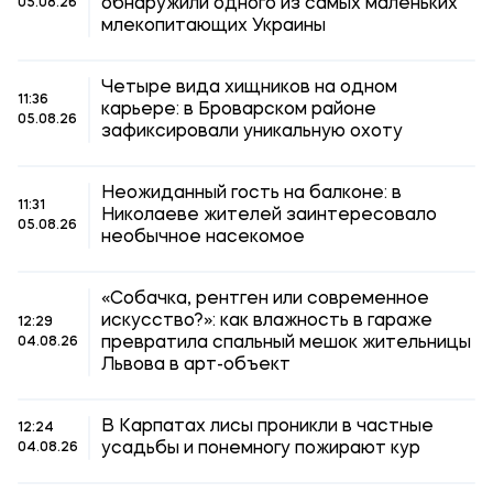
обнаружили одного из самых маленьких
05.08.26
млекопитающих Украины
Четыре вида хищников на одном
11:36
карьере: в Броварском районе
05.08.26
зафиксировали уникальную охоту
Неожиданный гость на балконе: в
11:31
Николаеве жителей заинтересовало
05.08.26
необычное насекомое
«Собачка, рентген или современное
искусство?»: как влажность в гараже
12:29
превратила спальный мешок жительницы
04.08.26
Львова в арт-объект
В Карпатах лисы проникли в частные
12:24
усадьбы и понемногу пожирают кур
04.08.26