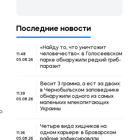
Последние новости
«Найду то, что уничтожит
человечество»: в Голосеевском
11:48
парке обнаружили редкий гриб-
05.08.26
паразит
Весит 3 грамма, а ест за двоих:
в Чернобыльском заповеднике
11:39
обнаружили одного из самых
05.08.26
маленьких млекопитающих
Украины
р.
Четыре вида хищников на
одном карьере: в Броварском
11:36
районе зафиксировали
05.08.26