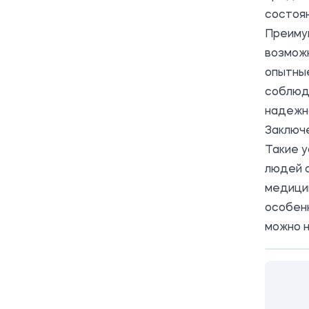
состоян
Преиму
возможн
опытны
соблюд
надежно
Заключ
Такие у
людей 
медици
особен
можно 