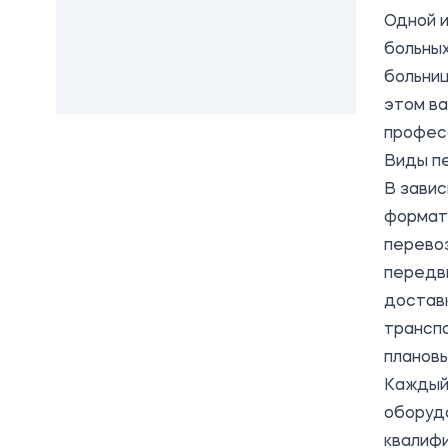
Одной 
больны
больниц
этом ва
профес
Виды п
В зави
формат
перевоз
передв
доставк
транспо
планов
Каждый
оборуд
квалиф