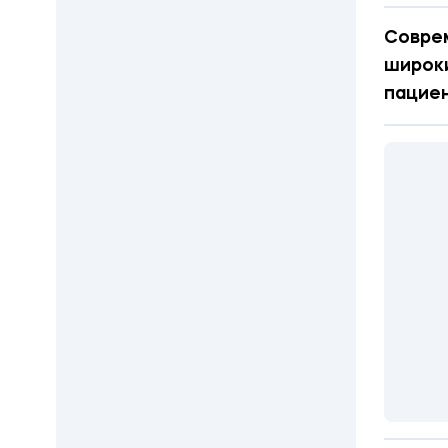
Совре
широки
пациен