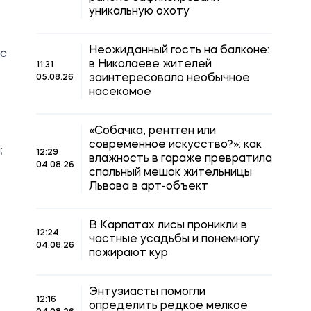
уникальную охоту
Неожиданный гость на балконе:
 с
в Николаеве жителей
11:31
заинтересовало необычное
05.08.26
насекомое
«Собачка, рентген или
современное искусство?»: как
;
12:29
влажность в гараже превратила
04.08.26
спальный мешок жительницы
Львова в арт-объект
В Карпатах лисы проникли в
12:24
частные усадьбы и понемногу
04.08.26
пожирают кур
Энтузиасты помогли
12:16
определить редкое мелкое