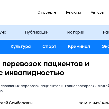
О проекте
Реклама
Авторы
уна
Публикации
Истории
Ра
Культура
Спорт
Криминал
Эк
 перевозок пациентов и
с инвалидностью
безопасных перевозок пациентов и транспортировки люде
ью
48 25.08.2025
ргей Самборский
ЧИТАТИ УКРАЇНСЬ
АМА