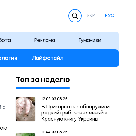
УКР
РУС
бота
Реклама
Гуманизм
ология
Лайфстайл
Топ за неделю
12:03 03.08.26
В Прикарпатье обнаружили
й с
редкий гриб, занесенный в
Красную книгу Украины
КОЮ
11:44 03.08.26