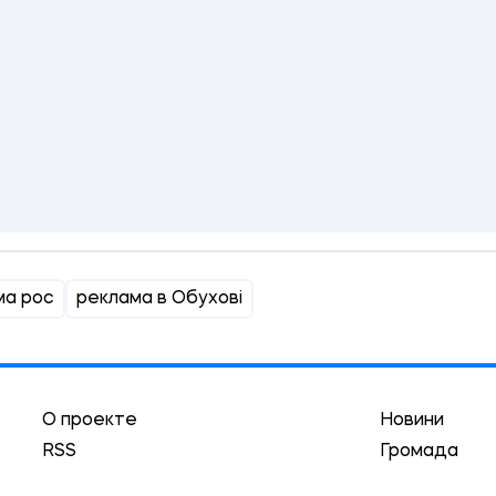
ма рос
реклама в Обухові
О проекте
Новини
RSS
Громада
Реклама
Трибуна