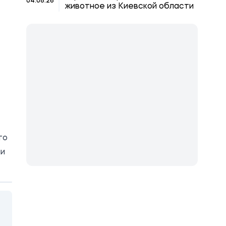
04.08.26
животное из Киевской области
то
ии