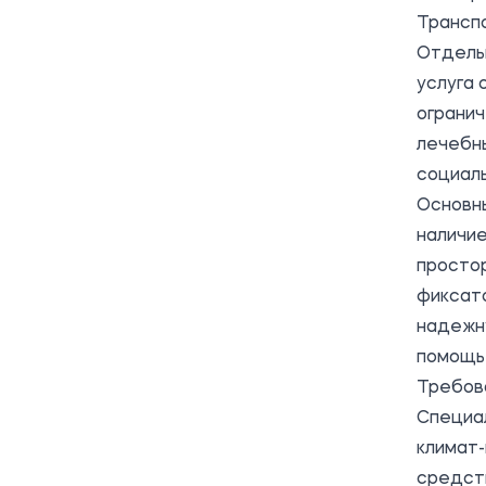
Трансп
Отдель
услуга 
ограни
лечебн
социал
Основн
наличие
простор
фиксат
надежн
помощь 
Требов
Специа
климат-
средст