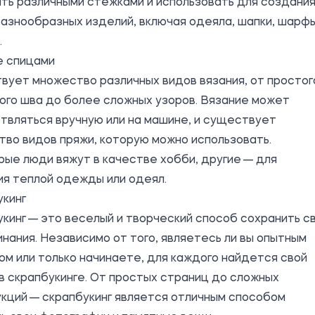
ть различными стежками и использовать для создани
азнообразных изделий, включая одеяла, шапки, шарфы
.
е спицами
ует множество различных видов вязания, от простог
ого шва до более сложных узоров. Вязание может
вляться вручную или на машине, и существует
во видов пряжи, которую можно использовать.
ые люди вяжут в качестве хобби, другие — для
я теплой одежды или одеял.
укинг
кинг — это веселый и творческий способ сохранить с
нания. Независимо от того, являетесь ли вы опытным
м или только начинаете, для каждого найдется свой
в скрапбукинге. От простых страниц до сложных
кций — скрапбукинг является отличным способом