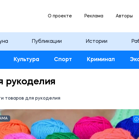
О проекте
Реклама
Авторы
уна
Публикации
Истории
Ра
Культура
Спорт
Криминал
Эк
я рукоделия
и товаров для рукоделия
АМА