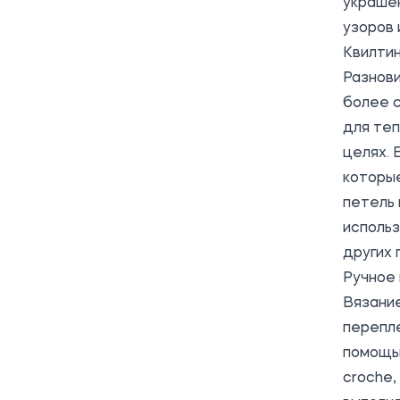
украшен
узоров 
Квилти
Разнов
более с
для теп
целях. 
которы
петель 
использ
других 
Ручное
Вязание
перепле
помощью
croche,