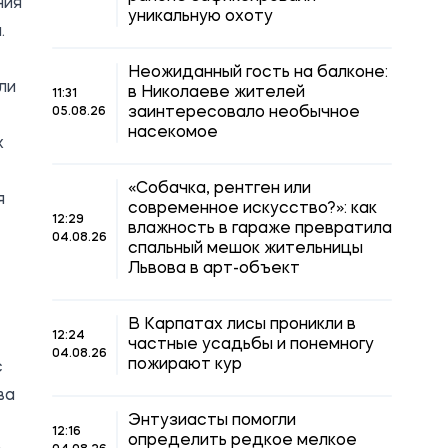
ния
уникальную охоту
.
Неожиданный гость на балконе:
ли
в Николаеве жителей
11:31
заинтересовало необычное
05.08.26
насекомое
х
«Собачка, рентген или
я
современное искусство?»: как
12:29
влажность в гараже превратила
04.08.26
спальный мешок жительницы
Львова в арт-объект
В Карпатах лисы проникли в
12:24
частные усадьбы и понемногу
04.08.26
пожирают кур
с
ва
Энтузиасты помогли
12:16
определить редкое мелкое