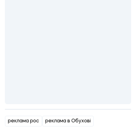
реклама рос
реклама в Обухові