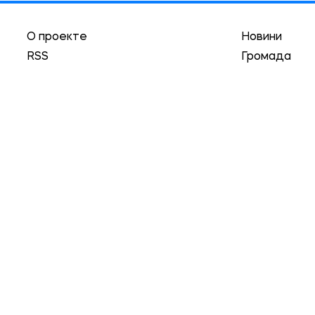
О проекте
Новини
RSS
Громада
Реклама
Трибуна
Авторы
Асоціація
Локации
Історії
Гуманизм
та обязательным условием является наличие гиперссылк