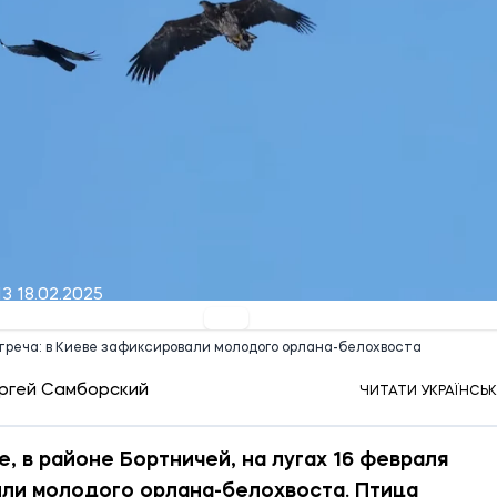
13 18.02.2025
треча: в Киеве зафиксировали молодого орлана-белохвоста
ргей Самборский
ЧИТАТИ УКРАЇНСЬ
е, в районе Бортничей, на лугах 16 февраля
ли молодого орлана-белохвоста. Птица