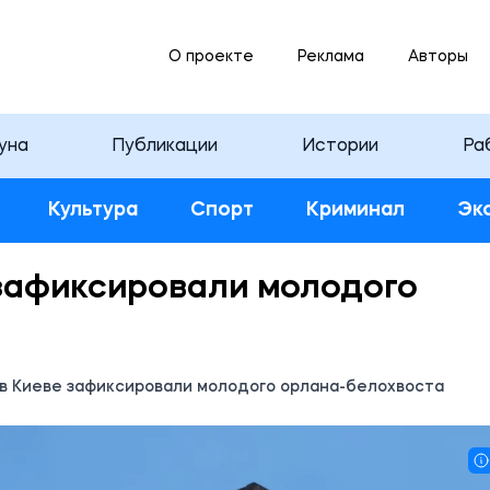
О проекте
Реклама
Авторы
уна
Публикации
Истории
Ра
Культура
Спорт
Криминал
Эк
 зафиксировали молодого
 в Киеве зафиксировали молодого орлана-белохвоста