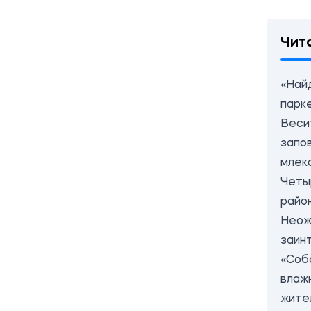
Чит
«Най
парк
Весит
запо
млек
Четы
райо
Неож
заин
«Соба
влаж
жите