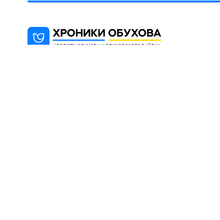
"Хроники Обухова" - новостной блог,
цель которого информированиt
жителей города Обухова и района
(Киевская область).
© 2012 -2026 При использовании материалов сай
с указанием OBUKHIV.INFO.
Created by 360px.com.ua