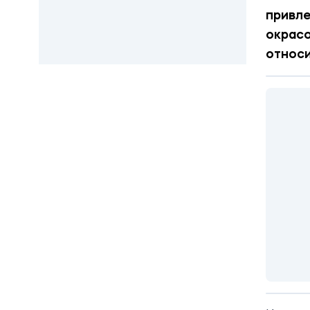
привле
окрасо
относи