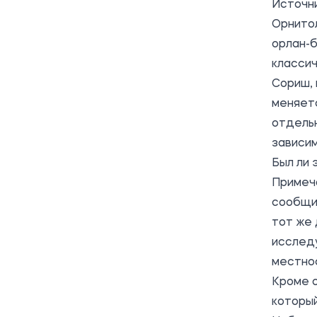
Источн
Орнито
орлан-б
классич
Сориш, 
меняетс
отдельн
зависим
Был ли 
Примеча
сообщил
тот же 
исследу
местно
Кроме о
который