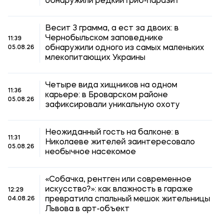
обнаружили редкий гриб-паразит
Весит 3 грамма, а ест за двоих: в
Чернобыльском заповеднике
11:39
обнаружили одного из самых маленьких
05.08.26
млекопитающих Украины
Четыре вида хищников на одном
11:36
карьере: в Броварском районе
05.08.26
зафиксировали уникальную охоту
Неожиданный гость на балконе: в
11:31
Николаеве жителей заинтересовало
05.08.26
необычное насекомое
«Собачка, рентген или современное
искусство?»: как влажность в гараже
12:29
превратила спальный мешок жительницы
04.08.26
Львова в арт-объект