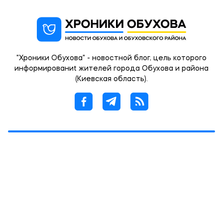
"Хроники Обухова" - новостной блог, цель которого
информированиt жителей города Обухова и района
(Киевская область).
© 2012 -2026 При использовании материалов сайта
обязательным условием является наличие
гиперссылки в пределах первого абзаца на
страницу статьи с указанием OBUKHIV.INFO.
Created by 360px.com.ua