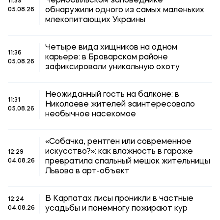
Чернобыльском заповеднике
11:39
обнаружили одного из самых маленьких
05.08.26
млекопитающих Украины
Четыре вида хищников на одном
11:36
карьере: в Броварском районе
05.08.26
зафиксировали уникальную охоту
Неожиданный гость на балконе: в
11:31
Николаеве жителей заинтересовало
05.08.26
необычное насекомое
«Собачка, рентген или современное
искусство?»: как влажность в гараже
12:29
превратила спальный мешок жительницы
04.08.26
Львова в арт-объект
В Карпатах лисы проникли в частные
12:24
усадьбы и понемногу пожирают кур
04.08.26