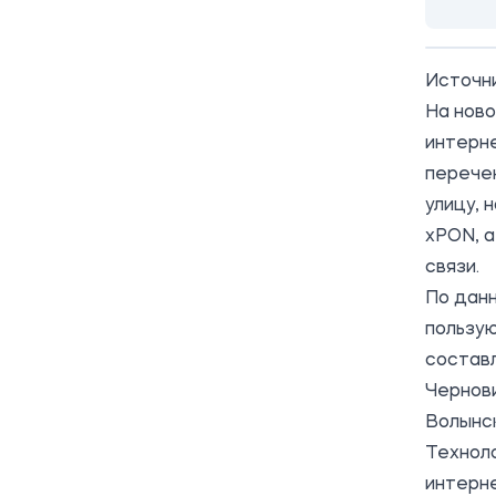
Источн
На ново
интерне
перече
улицу, 
xPON, а
связи.
По дан
пользую
состав
Чернови
Волынск
Техноло
интерне