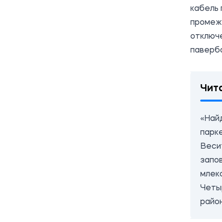
кабель 
промежу
отключ
паверба
Чит
«Най
парк
Весит
запо
млек
Четы
райо