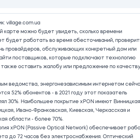
ик:
village.com.ua
й карте можно будет увидеть, сколько времени
т будет работать во время обесточиваний, проверит
нь провайдеров, обслуживающих конкретный дом или
найти поставщиков, которые подключают технологию
 также оставить жалобу или предложение по качеств
ным ведомства, энергонезависимым интернетом сейч
тся 52% абонентов - в 2021 году этот показатель
лял 30%. Наибольшее покрытие xPON имеют Винницкая
цкая, Ивано-Франковская, Киевская, Черкасская и
ая области - более 70%.
гия xPON (Passive Optical Network) обеспечивает раб
та до 72 часов без электроснабжения. Оптический