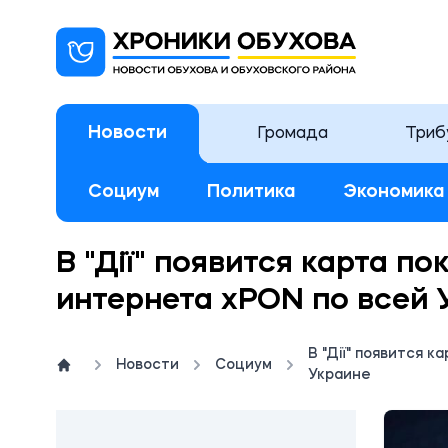
Новости
Громада
Триб
Социум
Политика
Экономика
В "Дії" появится карта п
интернета xPON по всей 
В "Дії" появится 
Новости
Социум
Украине