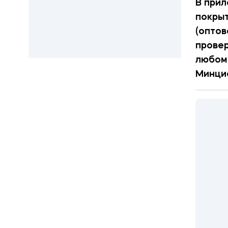
В прил
покрыт
(оптов
провер
любом 
Минци