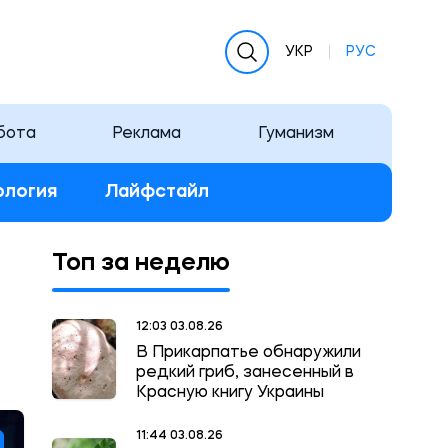
УКР
РУС
бота
Реклама
Гуманизм
ология
Лайфстайл
Топ за неделю
12:03 03.08.26
В Прикарпатье обнаружили
редкий гриб, занесенный в
Красную книгу Украины
11:44 03.08.26