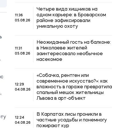
Четыре вида хищников на
одном карьере: в Броварском
11:36
районе зафиксировали
05.08.26
уникальную охоту
ь
Неожиданный гость на балконе:
в Николаеве жителей
11:31
заинтересовало необычное
05.08.26
насекомое
у
«Собачка, рентген или
ас
современное искусство?»: как
12:29
влажность в гараже превратила
04.08.26
спальный мешок жительницы
,
Львова в арт-объект
В Карпатах лисы проникли в
оту
12:24
частные усадьбы и понемногу
04.08.26
пожирают кур