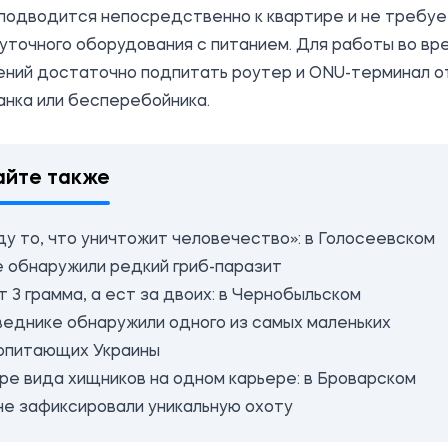
подводится непосредственно к квартире и не требуе
точного оборудования с питанием. Для работы во вр
ений достаточно подпитать роутер и ONU-терминал о
нка или бесперебойника.
айте также
ду то, что уничтожит человечество»: в Голосеевском
е обнаружили редкий гриб-паразит
 3 грамма, а ест за двоих: в Чернобыльском
веднике обнаружили одного из самых маленьких
опитающих Украины
ре вида хищников на одном карьере: в Броварском
не зафиксировали уникальную охоту