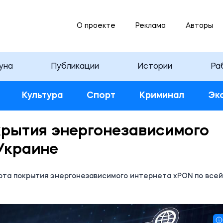
О проекте
Реклама
Авторы
уна
Публикации
Истории
Ра
Культура
Спорт
Криминал
Эк
окрытия энергонезависимого
Украине
карта покрытия энергонезависимого интернета xPON по всей