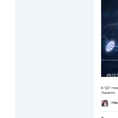
12:
В "Дії" п
Украине
Не