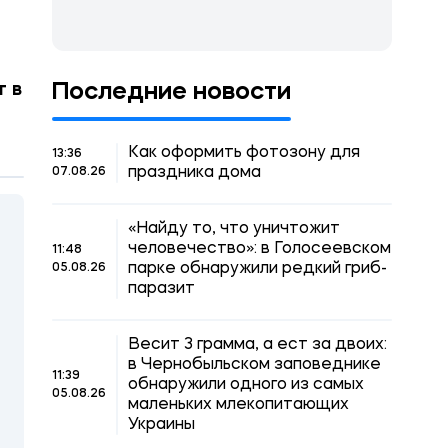
г в
Последние новости
Как оформить фотозону для
13:36
праздника дома
07.08.26
«Найду то, что уничтожит
человечество»: в Голосеевском
11:48
парке обнаружили редкий гриб-
05.08.26
паразит
Весит 3 грамма, а ест за двоих:
в Чернобыльском заповеднике
11:39
обнаружили одного из самых
05.08.26
маленьких млекопитающих
Украины