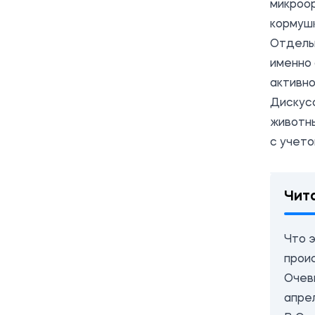
микроор
кормушк
Отдель
именно 
активно
Дискусс
животн
с учет
Чит
Что 
прои
Очев
апре