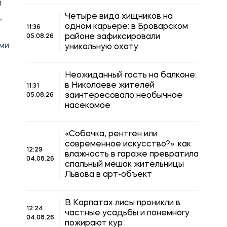
я
Четыре вида хищников на
,
одном карьере: в Броварском
11:36
районе зафиксировали
05.08.26
ми
уникальную охоту
Неожиданный гость на балконе:
в Николаеве жителей
11:31
заинтересовало необычное
05.08.26
насекомое
«Собачка, рентген или
современное искусство?»: как
12:29
влажность в гараже превратила
04.08.26
спальный мешок жительницы
Львова в арт-объект
В Карпатах лисы проникли в
12:24
частные усадьбы и понемногу
04.08.26
пожирают кур