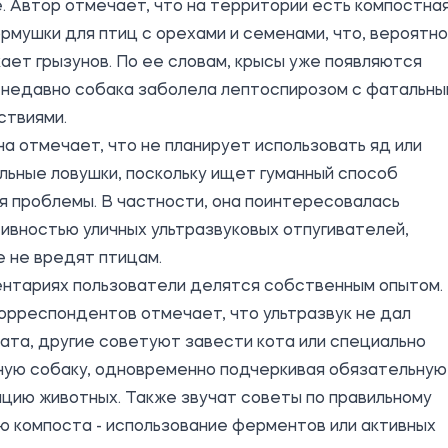
. Автор отмечает, что на территории есть компостна
ормушки для птиц с орехами и семенами, что, вероятно
ает грызунов. По ее словам, крысы уже появляются
 недавно собака заболела лептоспирозом с фатальны
ствиями.
 отмечает, что не планирует использовать яд или
ьные ловушки, поскольку ищет гуманный способ
 проблемы. В частности, она поинтересовалась
вностью уличных ультразвуковых отпугивателей,
 не вредят птицам.
ентариях пользователи делятся собственным опытом.
орреспондентов отмечает, что ультразвук не дал
ата, другие советуют завести кота или специально
ную собаку, одновременно подчеркивая обязательную
цию животных. Также звучат советы по правильному
 компоста - использование ферментов или активных