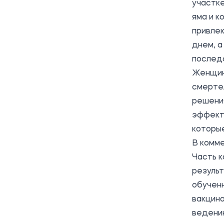
участке
яма и к
привлек
днем, а
послед
Женщина
смертел
решения
эффекти
которые
В комм
Часть к
результ
обучен
вакцина
ведению