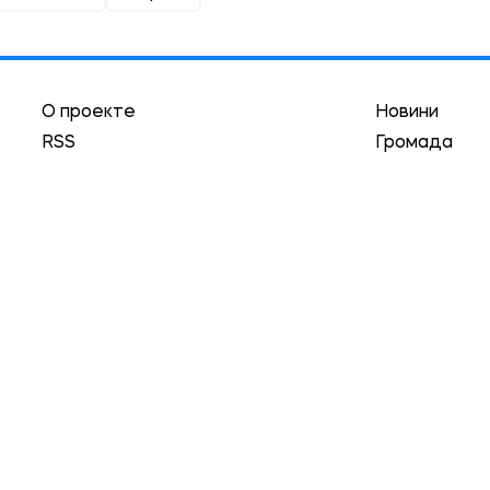
О проекте
Новини
RSS
Громада
Реклама
Трибуна
Авторы
Асоціація
Локации
Історії
Гуманизм
та обязательным условием является наличие гиперссылк