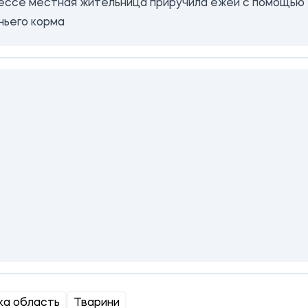
ессе местная жительница приручила ежей с помощью
чьего корма
ка область
Тварини