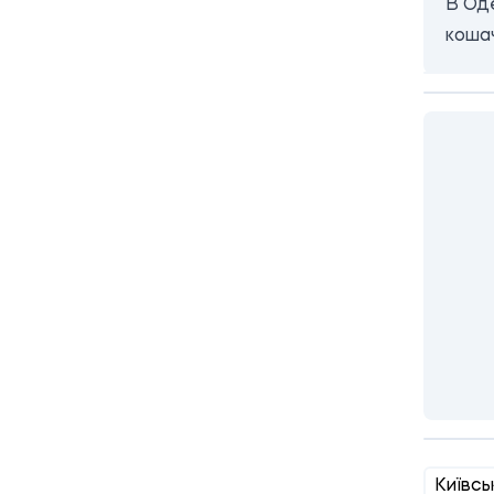
В Од
коша
Київсь