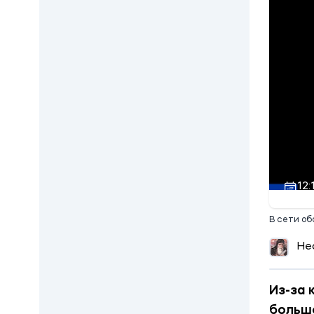
12:
В сети об
Не
Из-за 
больше