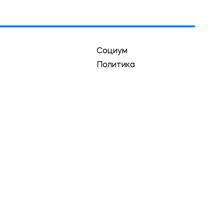
Социум
Политика
Экономика
Культура
Спорт
Криминал
Экология
и в пределах первого абзаца на страницу статьи