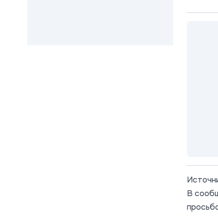
Источн
В сооб
просьбо