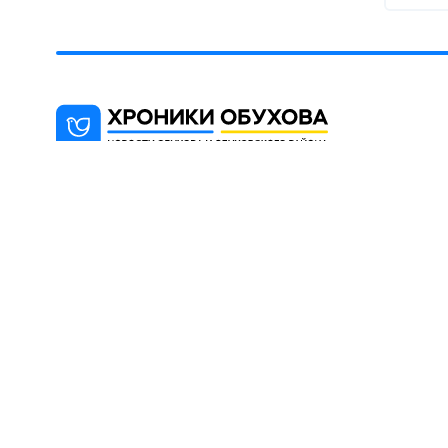
"Хроники Обухова" - новостной блог,
цель которого информированиt
жителей города Обухова и района
(Киевская область).
© 2012 -2026 При использовании материалов сай
с указанием OBUKHIV.INFO.