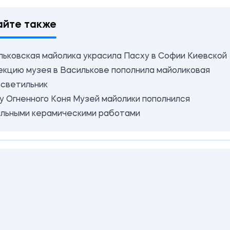
айте также
льковская майолика украсила Пасху в Софии Киевской
екцию музея в Василькове пополнила майоликовая
-светильник
ду Огненного Коня Музей майолики пополнился
альными керамическими работами