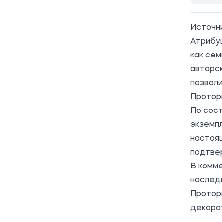
Источн
Атрибу
как се
авторск
позвол
Проторь
По сост
экземп
настоя
подтвер
В комм
наслед
Проторь
декорат