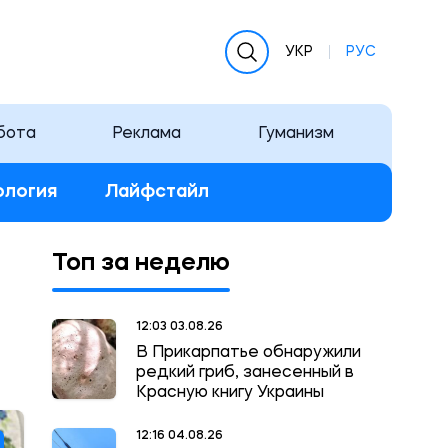
УКР
РУС
бота
Реклама
Гуманизм
ология
Лайфстайл
Топ за неделю
12:03 03.08.26
В Прикарпатье обнаружили
редкий гриб, занесенный в
Красную книгу Украины
12:16 04.08.26