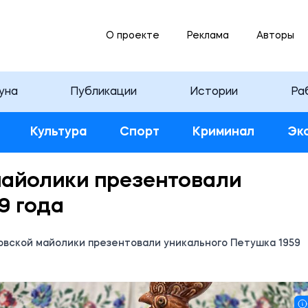
О проекте
Реклама
Авторы
уна
Публикации
Истории
Ра
Культура
Спорт
Криминал
Эк
майолики презентовали
9 года
овской майолики презентовали уникального Петушка 1959