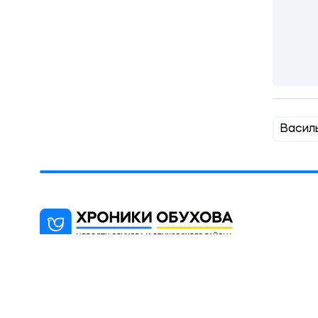
Василь
"Хроники Обухова" - новостной блог,
цель которого информированиt
жителей города Обухова и района
(Киевская область).