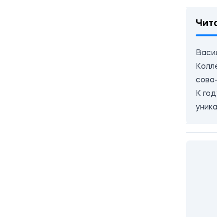
Чит
Васи
Колл
сова
К го
уник