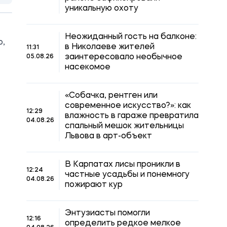
уникальную охоту
Неожиданный гость на балконе:
о,
в Николаеве жителей
11:31
заинтересовало необычное
05.08.26
насекомое
«Собачка, рентген или
современное искусство?»: как
12:29
влажность в гараже превратила
04.08.26
спальный мешок жительницы
Львова в арт-объект
В Карпатах лисы проникли в
12:24
частные усадьбы и понемногу
04.08.26
пожирают кур
Энтузиасты помогли
12:16
определить редкое мелкое