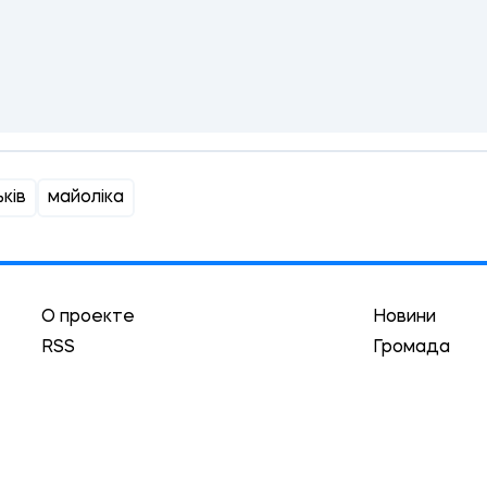
ків
майоліка
О проекте
Новини
RSS
Громада
Реклама
Трибуна
Авторы
Асоціація
Локации
Історії
Гуманизм