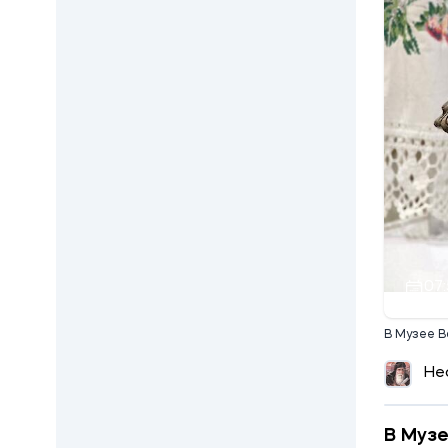
07:
В Музее В
Не
В Музе