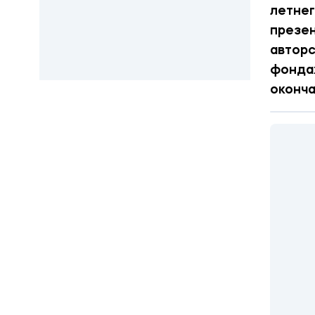
летне
презен
авторс
фондах
оконча