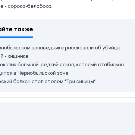
е - сорока-белобока.
айте также
рнобыльском заповеднике рассказали об убийце
й - хищнике
околик большой: редкий сокол, который стабильно
дится в Чернобыльской зоне
вский балкон стал отелем "Три синицы"