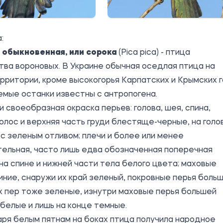
:
 обыкновенная, или сорока
(Pica pica) - птица
ва вороновых. В Украине обычная оседлая птица на
рритории, кроме высокогорья Карпатских и Крымских г
мые останки известны с антропогена.
и своеобразная окраска перьев: голова, шея, спина,
волос и верхняя часть груди блестяще-черные, на голо
 с зеленым отливом; плечи и более или менее
ельная, часто лишь едва обозначенная поперечная
на спине и нижней части тела белого цвета; маховые
иние, снаружи их край зеленый, покровные перья боль
 пер тоже зеленые, изнутри маховые перья большей
белые и лишь на конце темные.
ря белым пятнам на боках птица получила народное