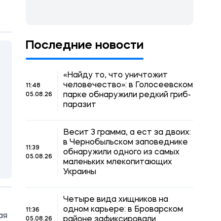
Последние новости
«Найду то, что уничтожит
человечество»: в Голосеевском
11:48
парке обнаружили редкий гриб-
05.08.26
паразит
Весит 3 грамма, а ест за двоих:
в Чернобыльском заповеднике
11:39
обнаружили одного из самых
05.08.26
маленьких млекопитающих
Украины
Четыре вида хищников на
одном карьере: в Броварском
11:36
ая
районе зафиксировали
05.08.26