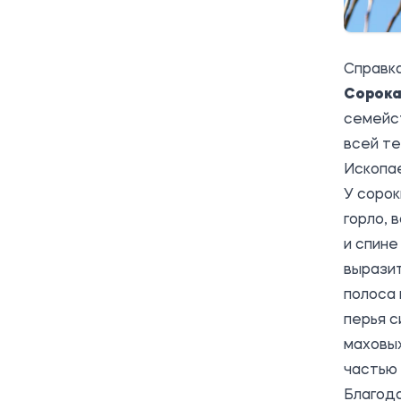
Справка
Сорока
семейст
всей те
Ископае
У сорок
горло, 
и спине
выразит
полоса 
перья с
маховых
частью 
Благода