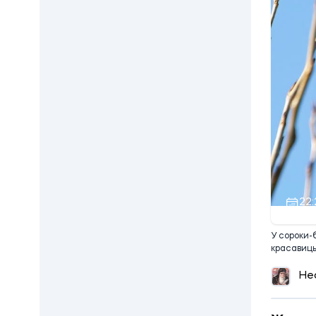
22:
У сороки-
красавиц
Не