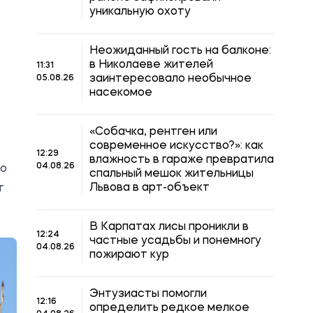
уникальную охоту
Неожиданный гость на балконе:
в Николаеве жителей
11:31
заинтересовало необычное
05.08.26
насекомое
«Собачка, рентген или
современное искусство?»: как
12:29
влажность в гараже превратила
04.08.26
но
спальный мешок жительницы
Львова в арт-объект
т
В Карпатах лисы проникли в
12:24
частные усадьбы и понемногу
04.08.26
пожирают кур
Энтузиасты помогли
12:16
определить редкое мелкое