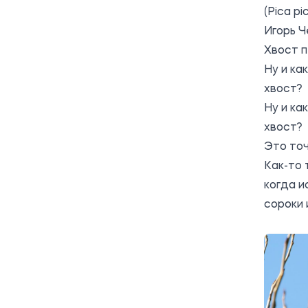
(Pica pi
Игорь Ч
Хвост п
Ну и ка
хвост?
Ну и ка
хвост?
Это точ
Как-то 
когда и
сороки 