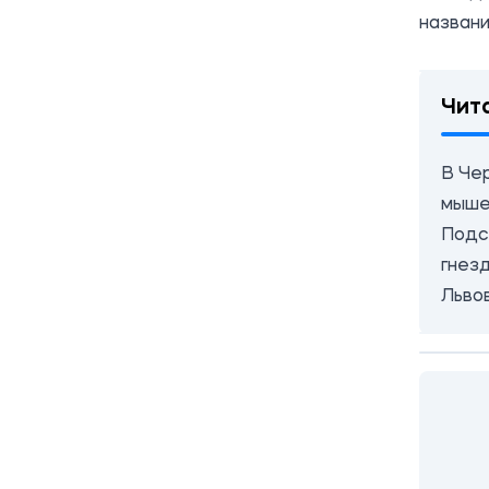
названи
Чит
В Че
мыше
Подс
гнез
Льво