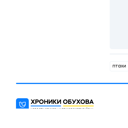
птахи
"Хроники Обухова" - новостной блог,
цель которого информированиt