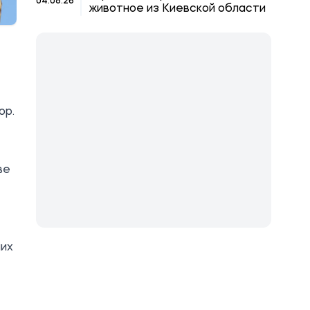
04.08.26
животное из Киевской области
ор.
ве
ших