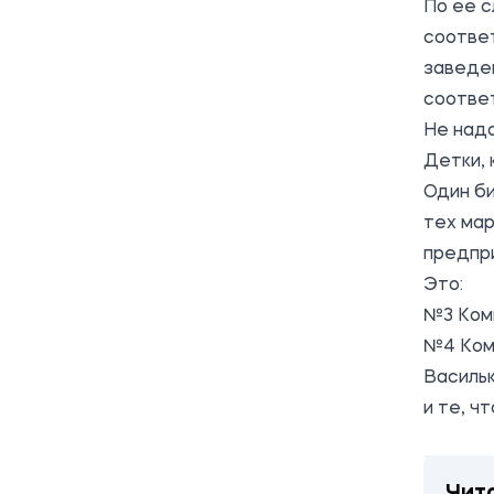
По ее с
соотве
заведе
соотве
Не надо
Детки, 
Один би
тех ма
предпр
Это:
№3 Коми
№4 Коми
Васильк
и те, ч
Чит