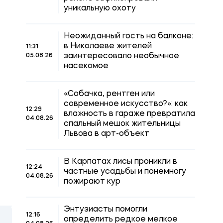
уникальную охоту
Неожиданный гость на балконе:
в Николаеве жителей
11:31
заинтересовало необычное
05.08.26
насекомое
«Собачка, рентген или
современное искусство?»: как
12:29
влажность в гараже превратила
04.08.26
спальный мешок жительницы
Львова в арт-объект
В Карпатах лисы проникли в
12:24
частные усадьбы и понемногу
04.08.26
пожирают кур
Энтузиасты помогли
12:16
определить редкое мелкое