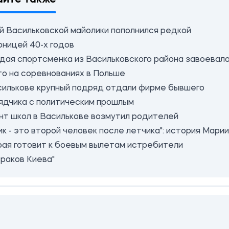
й Васильковской майолики пополнился редкой
рницей 40-х годов
дая спортсменка из Васильковского района завоевал
то на соревнованиях в Польше
силькове крупный подряд отдали фирме бывшего
ядчика с политическим прошлым
нт школ в Василькове возмутил родителей
к - это второй человек после летчика": история Марии
рая готовит к боевым вылетам истребители
зраков Киева"