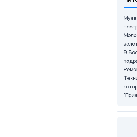
Музе
саха
Моло
золо
В Ва
подр
Ремо
Техни
кото
"При