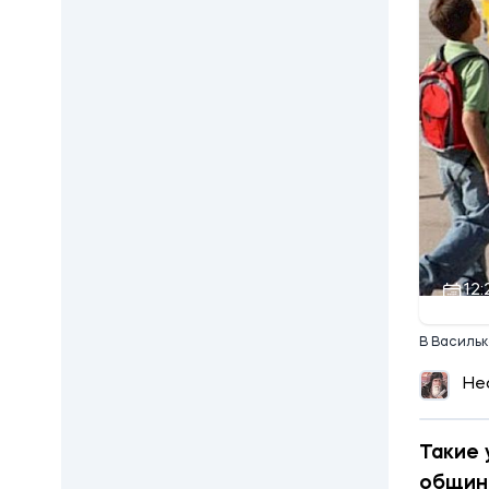
12:
В Васильк
Не
Такие 
общины