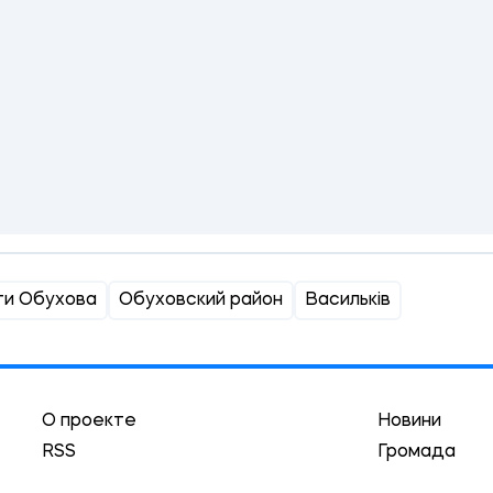
ти Обухова
Обуховский район
Васильків
О проекте
Новини
RSS
Громада
Реклама
Трибуна