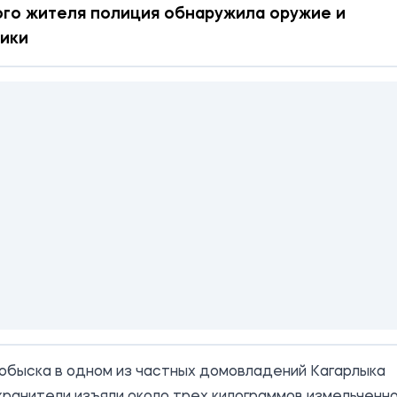
го жителя полиция обнаружила оружие и
ики
обыска в одном из частных домовладений Кагарлыка
ранители изъяли около трех килограммов измельченн