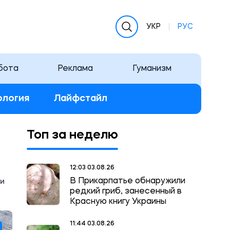
УКР
РУС
бота
Реклама
Гуманизм
ология
Лайфстайл
Топ за неделю
12:03 03.08.26
В Прикарпатье обнаружили
 и
редкий гриб, занесенный в
Красную книгу Украины
11:44 03.08.26