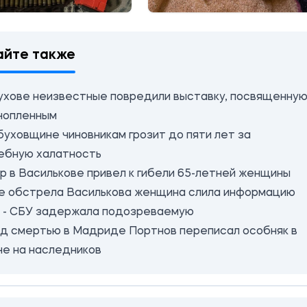
айте также
ухове неизвестные повредили выставку, посвященну
нопленным
буховщине чиновникам грозит до пяти лет за
ебную халатность
р в Василькове привел к гибели 65-летней женщины
е обстрела Василькова женщина слила информацию
у - СБУ задержала подозреваемую
д смертью в Мадриде Портнов переписал особняк в
не на наследников