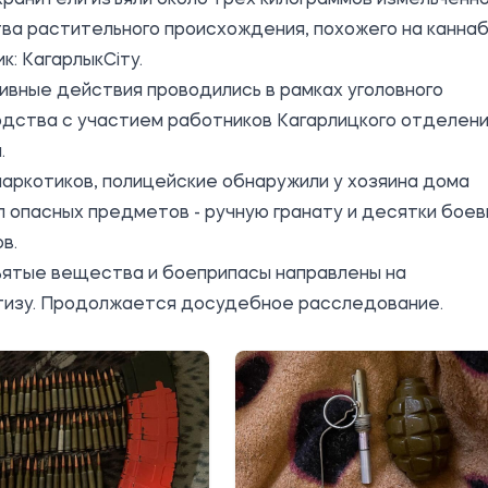
а растительного происхождения, похожего на каннаб
ик:
КагарлыкСіту
.
вные действия проводились в рамках уголовного
одства с участием работников Кагарлицкого отделен
.
аркотиков, полицейские обнаружили у хозяина дома
 опасных предметов - ручную гранату и десятки бое
в.
ъятые вещества и боеприпасы направлены на
тизу. Продолжается досудебное расследование.