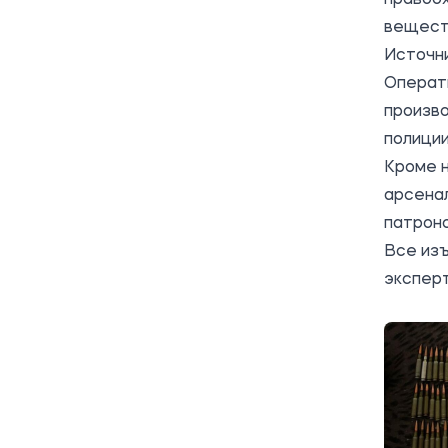
веществ
Источн
Операти
произв
полиции
Кроме н
арсенал
патроно
Все из
экспер