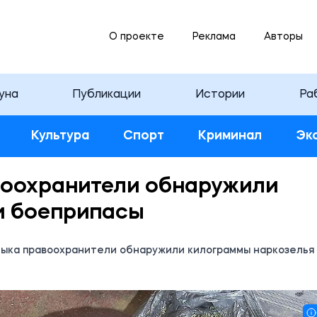
О проекте
Реклама
Авторы
уна
Публикации
Истории
Ра
Культура
Спорт
Криминал
Эк
воохранители обнаружили
и боеприпасы
лыка правоохранители обнаружили килограммы наркозелья