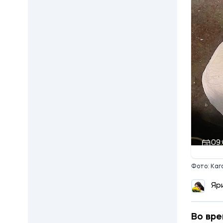
09:
Фото: Ка
Яр
Во вре