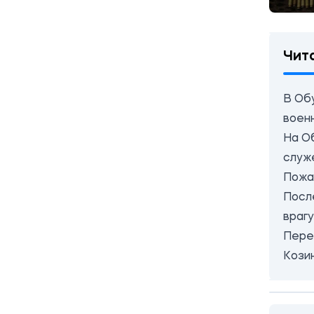
Чит
В Об
воен
На О
служ
Пожа
Посл
враг
Пере
Кози