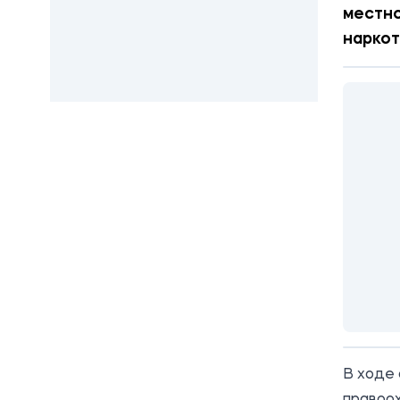
местно
наркот
В ходе 
правоох