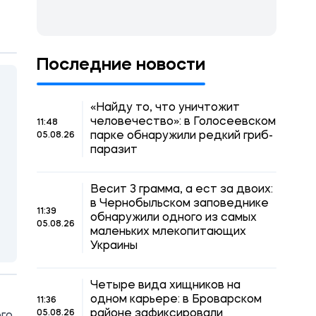
Последние новости
«Найду то, что уничтожит
человечество»: в Голосеевском
11:48
парке обнаружили редкий гриб-
05.08.26
паразит
Весит 3 грамма, а ест за двоих:
в Чернобыльском заповеднике
11:39
обнаружили одного из самых
05.08.26
маленьких млекопитающих
Украины
Четыре вида хищников на
одном карьере: в Броварском
11:36
районе зафиксировали
05.08.26
ого