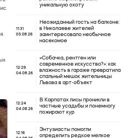
уникальную охоту
ис.
Неожиданный гость на балконе:
в Николаеве жителей
11:31
ия
заинтересовало необычное
05.08.26
насекомое
«Собачка, рентген или
вых
современное искусство?»: как
12:29
влажность в гараже превратила
04.08.26
спальный мешок жительницы
Львова в арт-объект
В Карпатах лисы проникли в
12:24
частные усадьбы и понемногу
04.08.26
пожирают кур
Энтузиасты помогли
12:16
определить редкое мелкое