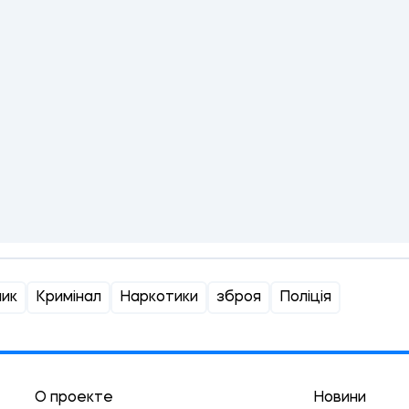
лик
Кримінал
Наркотики
зброя
Поліція
О проекте
Новини