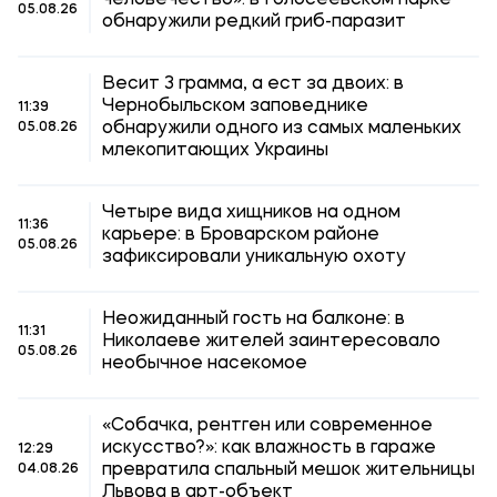
05.08.26
обнаружили редкий гриб-паразит
Весит 3 грамма, а ест за двоих: в
Чернобыльском заповеднике
11:39
обнаружили одного из самых маленьких
05.08.26
млекопитающих Украины
Четыре вида хищников на одном
11:36
карьере: в Броварском районе
05.08.26
зафиксировали уникальную охоту
Неожиданный гость на балконе: в
11:31
Николаеве жителей заинтересовало
05.08.26
необычное насекомое
«Собачка, рентген или современное
искусство?»: как влажность в гараже
12:29
превратила спальный мешок жительницы
04.08.26
Львова в арт-объект