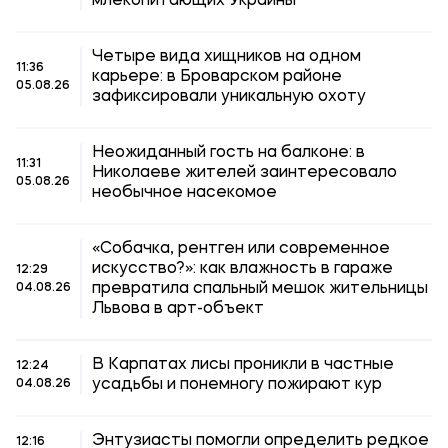
млекопитающих Украины
Четыре вида хищников на одном
11:36
карьере: в Броварском районе
05.08.26
зафиксировали уникальную охоту
Неожиданный гость на балконе: в
11:31
Николаеве жителей заинтересовало
05.08.26
необычное насекомое
«Собачка, рентген или современное
искусство?»: как влажность в гараже
12:29
превратила спальный мешок жительницы
04.08.26
Львова в арт-объект
В Карпатах лисы проникли в частные
12:24
усадьбы и понемногу пожирают кур
04.08.26
Энтузиасты помогли определить редкое
12:16