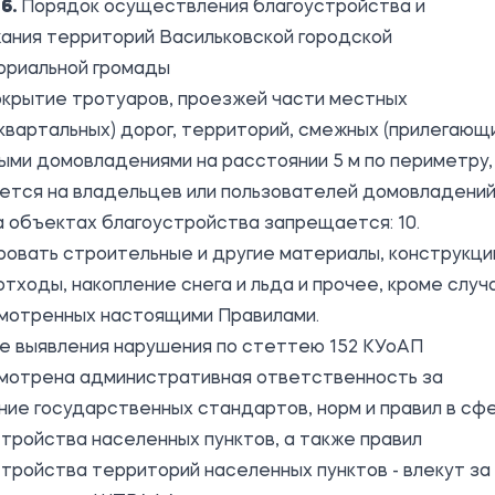
6.
Порядок осуществления благоустройства и
ания территорий Васильковской городской
ориальной громады
Покрытие тротуаров, проезжей части местных
квартальных) дорог, территорий, смежных (прилегающ
ыми домовладениями на расстоянии 5 м по периметру, 
ется на владельцев или пользователей домовладений
 На объектах благоустройства запрещается: 10.
овать строительные и другие материалы, конструкци
тходы, накопление снега и льда и прочее, кроме случ
мотренных настоящими Правилами.
е выявления нарушения по стеттею 152 КУоАП
мотрена административная ответственность за
ие государственных стандартов, норм и правил в сф
тройства населенных пунктов, а также правил
тройства территорий населенных пунктов - влекут за