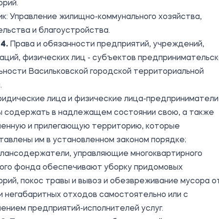
орий.
ик:
Управление жилищно-коммунального хозяйства,
ельства и благоустройства
.
4.
Права и обязанности предприятий, учреждений,
аций, физических лиц - субъектов предпринимательс
ьности Васильковской городской территориальной
.
Юридические лица и физические лица-предприниматели
ы содержать в надлежащем состоянии свою, а также
ленную и прилегающую территорию, которые
авлены им в установленном законом порядке;
Балансодержатели, управляющие многоквартирного
ого фонда обеспечивают уборку придомовых
рий, покос травы и вывоз и обезвреживание мусора о
и негабаритных отходов самостоятельно или с
ением предприятий-исполнителей услуг.