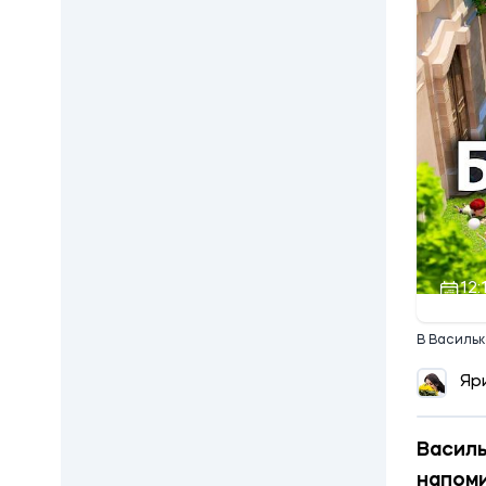
12:
В Василь
Яр
Василь
напоми