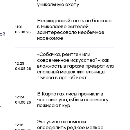
уникальную охоту
Неожиданный гость на балконе:
в Николаеве жителей
11:31
заинтересовало необычное
05.08.26
кой
насекомое
«Собачка, рентген или
современное искусство?»: как
12:29
влажность в гараже превратила
04.08.26
спальный мешок жительницы
Львова в арт-объект
В Карпатах лисы проникли в
12:24
частные усадьбы и понемногу
04.08.26
пожирают кур
т
Энтузиасты помогли
12:16
определить редкое мелкое