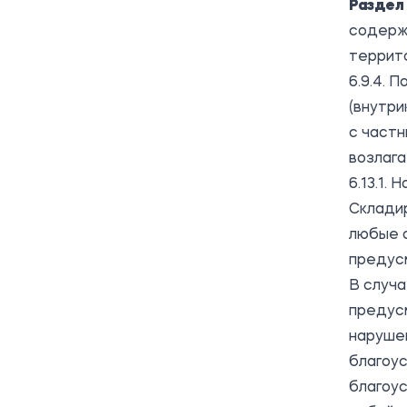
Раздел 
содерж
террит
6.9.4. 
(внутри
с частн
возлага
6.13.1.
Складир
любые о
предус
В случа
предус
нарушен
благоус
благоус