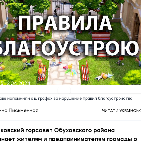
15 12.04.2024
кове напомнили о штрафах за нарушение правил благоустройства
ина Письменная
ЧИТАТИ УКРАЇНСЬ
ковский горсовет Обуховского района
нает жителям и предпринимателям громады о