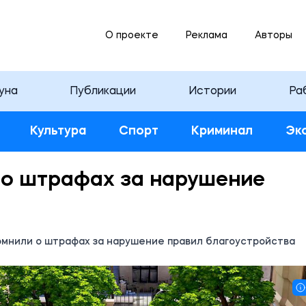
О проекте
Реклама
Авторы
уна
Публикации
Истории
Ра
Культура
Спорт
Криминал
Эк
 о штрафах за нарушение
омнили о штрафах за нарушение правил благоустройства