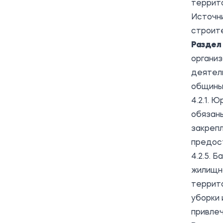
террит
Источн
строит
Раздел 
организ
деятел
общины
4.2.1. 
обязан
закреп
предост
4.2.5. 
жилищн
террито
уборки 
привлеч