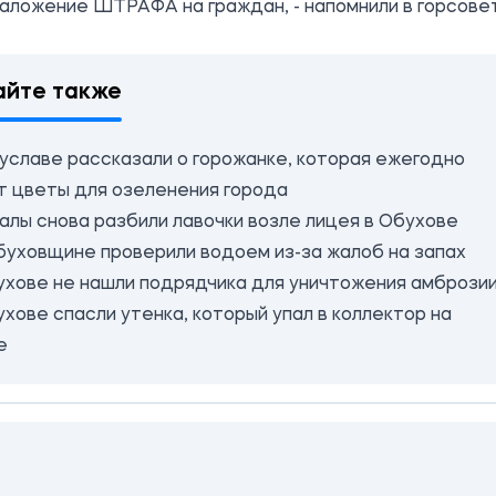
аложение ШТРАФА на граждан, - напомнили в горсове
айте также
гуславе рассказали о горожанке, которая ежегодно
т цветы для озеленения города
алы снова разбили лавочки возле лицея в Обухове
буховщине проверили водоем из-за жалоб на запах
ухове не нашли подрядчика для уничтожения амбрози
хове спасли утенка, который упал в коллектор на
е