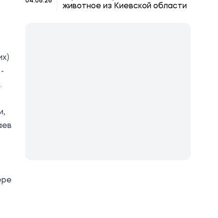
04.08.26
животное из Киевской области
их)
-
.
и,
аев
ере