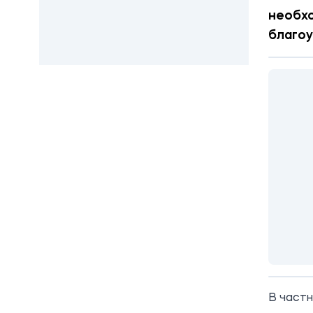
необх
благо
В част