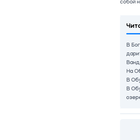
собой н
Чит
В Бо
дари
Ванд
На О
В Об
В Обу
озер