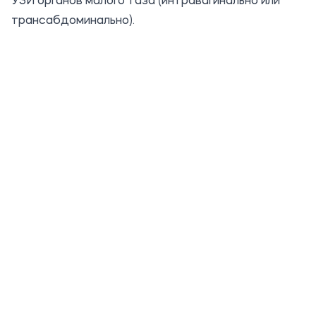
УЗИ органов малого таза (интравагинально или
трансабдоминально).