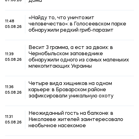
дома
07.08.26
«Найду то, что уничтожит
11:48
человечество»: в Голосеевском парке
05.08.26
обнаружили редкий гриб-паразит
Весит 3 грамма, а ест за двоих: в
Чернобыльском заповеднике
11:39
обнаружили одного из самых маленьких
05.08.26
млекопитающих Украины
Четыре вида хищников на одном
11:36
карьере: в Броварском районе
05.08.26
зафиксировали уникальную охоту
Неожиданный гость на балконе: в
11:31
Николаеве жителей заинтересовало
05.08.26
необычное насекомое