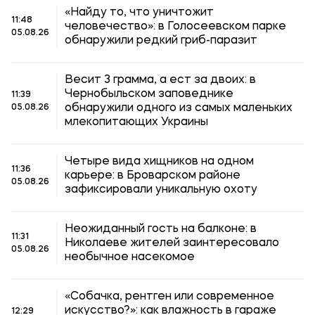
«Найду то, что уничтожит
11:48
человечество»: в Голосеевском парке
05.08.26
обнаружили редкий гриб-паразит
Весит 3 грамма, а ест за двоих: в
Чернобыльском заповеднике
11:39
обнаружили одного из самых маленьких
05.08.26
млекопитающих Украины
Четыре вида хищников на одном
11:36
карьере: в Броварском районе
05.08.26
зафиксировали уникальную охоту
Неожиданный гость на балконе: в
11:31
Николаеве жителей заинтересовало
05.08.26
необычное насекомое
«Собачка, рентген или современное
искусство?»: как влажность в гараже
12:29