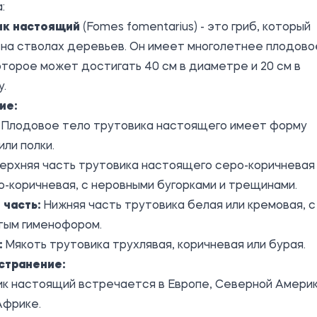
:
ик настоящий
(Fomes fomentarius) - это гриб, который
на стволах деревьев. Он имеет многолетнее плодово
оторое может достигать 40 см в диаметре и 20 см в
.
ие:
Плодовое тело трутовика настоящего имеет форму
или полки.
ерхняя часть трутовика настоящего серо-коричневая
о-коричневая, с неровными бугорками и трещинами.
 часть:
Нижняя часть трутовика белая или кремовая, с
тым гименофором.
:
Мякоть трутовика трухлявая, коричневая или бурая.
странение:
к настоящий встречается в Европе, Северной Америк
Африке.