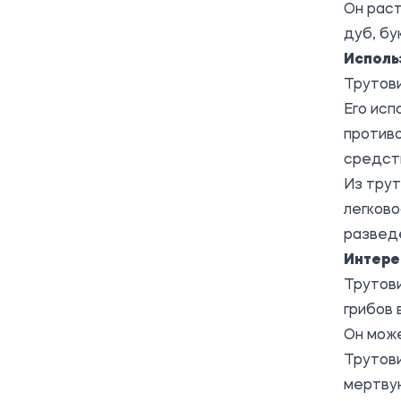
Он раст
дуб, бук
Исполь
Трутови
Его ис
против
средст
Из трут
легков
разведе
Интере
Трутови
грибов 
Он може
Трутови
мертву