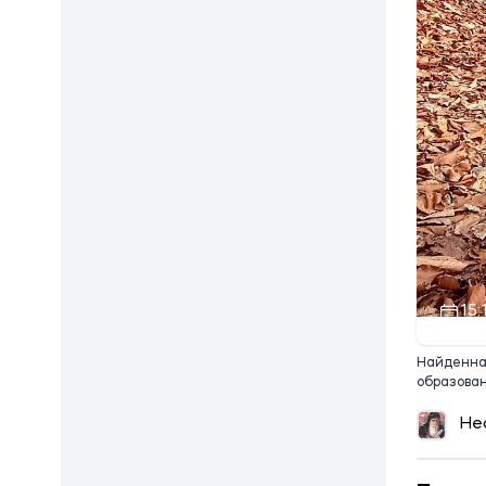
15:
Найденная
образова
Не