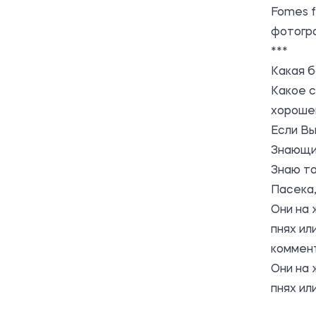
Fomes f
фотог
***
Какая б
Какое 
хороше
Если Вы
Знающие
Знаю та
Пасека,
Они на 
пнях ил
коммен
Они на 
пнях ил