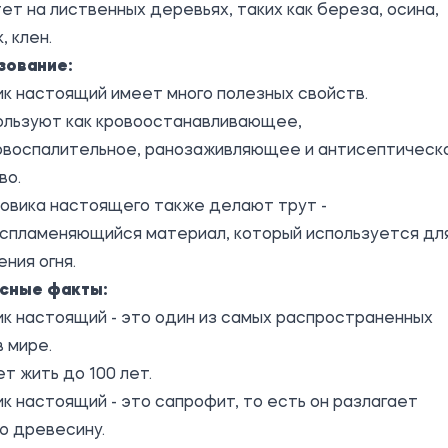
ет на лиственных деревьях, таких как береза, осина,
, клен.
зование:
к настоящий имеет много полезных свойств.
пользуют как кровоостанавливающее,
овоспалительное, ранозаживляющее и антисептическ
во.
овика настоящего также делают трут -
оспламеняющийся материал, который используется дл
ния огня.
сные факты:
к настоящий - это один из самых распространенных
в мире.
т жить до 100 лет.
к настоящий - это сапрофит, то есть он разлагает
ю древесину.