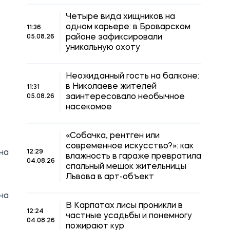
Четыре вида хищников на
одном карьере: в Броварском
11:36
районе зафиксировали
05.08.26
уникальную охоту
Неожиданный гость на балконе:
в Николаеве жителей
11:31
заинтересовало необычное
05.08.26
насекомое
«Собачка, рентген или
современное искусство?»: как
на
12:29
влажность в гараже превратила
04.08.26
спальный мешок жительницы
Львова в арт-объект
на
В Карпатах лисы проникли в
12:24
частные усадьбы и понемногу
04.08.26
пожирают кур