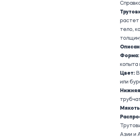
Справка
Трутов
растет 
тело, к
толщину
Описан
Форма:
копыта 
Цвет:
В
или бур
Нижняя
трубча
Мякоть
Распро
Трутови
Азии и 