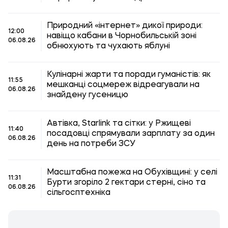
Природний «інтернет» дикої природи:
12:00
навіщо кабани в Чорнобильській зоні
06.08.26
обнюхують та чухають яблуні
Кулінарні жарти та поради гуманістів: як
11:55
мешканці соцмереж відреагували на
06.08.26
знайдену гусеницю
Автівка, Starlink та сітки: у Ржищеві
11:40
посадовці спрямували зарплату за один
06.08.26
день на потреби ЗСУ
Масштабна пожежа на Обухівщині: у селі
11:31
Бурти згоріло 2 гектари стерні, сіно та
06.08.26
сільгосптехніка