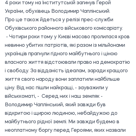
4 роки тому на Інститутській загинув Герой
України, обухівець Володимир Чаплінський.
Про це також йдеться у релізі прес-служби
Обухівського районного військового комісаріату.
- Чотири роки тому у Києві масово пролилася кров
невинно убитих патріотів, які разом із мільйонами
українців прагнули гідного майбутнього і ціною
власного життя відстоювали право на демократію
і свободу. За відданість ідеалам, заради кращого
життя свого народу вони заплатили найбільше
ціну. Від нас пішли найкращі, - зауважили у
військкоматі, - Серед них і наш земляк -
Володимир Чаплінський, який завжди був
відкритою і щирою людиною, небайдужою до
майбутнього рідної землі. Ми завжди будемо в
неоплатному боргу перед Героями, яких назвали