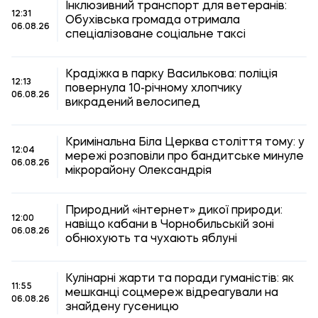
Інклюзивний транспорт для ветеранів:
12:31
Обухівська громада отримала
06.08.26
спеціалізоване соціальне таксі
Крадіжка в парку Василькова: поліція
12:13
повернула 10-річному хлопчику
06.08.26
викрадений велосипед
Кримінальна Біла Церква століття тому: у
12:04
мережі розповіли про бандитське минуле
06.08.26
мікрорайону Олександрія
Природний «інтернет» дикої природи:
12:00
навіщо кабани в Чорнобильській зоні
06.08.26
обнюхують та чухають яблуні
Кулінарні жарти та поради гуманістів: як
11:55
мешканці соцмереж відреагували на
06.08.26
знайдену гусеницю