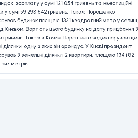
ндах, зарплату у сумі 121 054 гривень та інвестиційні
и у сумі 59 298 642 гривень. Також Порошенко
рував будинок площею 1331 квадратний метр у селищ
ід Києвом. Вартість цього будинку на дату придбання 
ів гривень. Також в Козині Порошенко задекларував ще
і ділянки, одну з яких він орендує. У Києві президент
рував 3 земельні ділянки, 2 квартири, площею 134 і 82
них метрів.