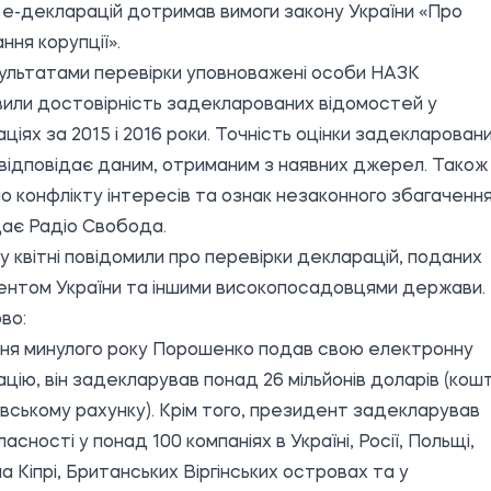
 е-декларацій дотримав вимоги закону України «Про
ння корупції».
ультатами перевірки уповноважені особи НАЗК
или достовірність задекларованих відомостей у
ціях за 2015 і 2016 роки. Точність оцінки задекларован
 відповідає даним, отриманим з наявних джерел. Також
о конфлікту інтересів та ознак незаконного збагачення
дає
Радіо Свобода.
у квітні повідомили про
перевірки декларацій
, поданих
нтом України та іншими високопосадовцями держави.
во:
ня минулого року Порошенко подав свою електронну
цію, він задекларував понад 26 мільйонів доларів (кош
івському рахунку). Крім того, президент задекларував
асності у понад 100 компаніях в Україні, Росії, Польщі,
 на Кіпрі, Британських Віргінських островах та у