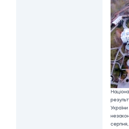
Націона
результ
України
незакон
серпня,