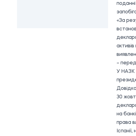
поданні
запобіга
«За рез
встанов
деклара
активів
виявлен
– пере
У НАЗК 
президе
Довідко
30 жовт
деклара
на банк
права вл
Іспанії,