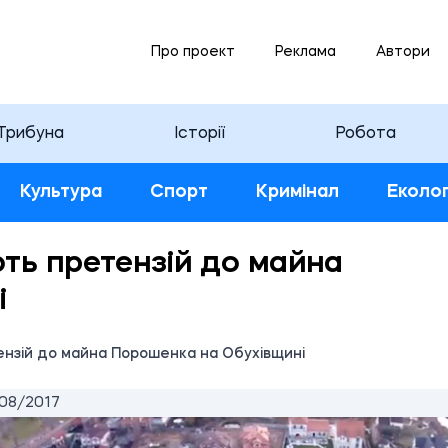
Про проект
Реклама
Автори
Трибуна
Історії
Робота
Культура
Спорт
Кримінал
Еколог
ть претензій до майна
і
нзій до майна Порошенка на Обухівщині
08/2017