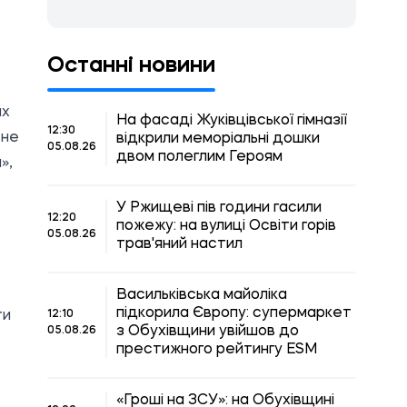
Останні новини
их
На фасаді Жуківцівської гімназії
12:30
 не
відкрили меморіальні дошки
05.08.26
двом полеглим Героям
»,
У Ржищеві пів години гасили
12:20
пожежу: на вулиці Освіти горів
05.08.26
трав'яний настил
Васильківська майоліка
підкорила Європу: супермаркет
ти
12:10
з Обухівщини увійшов до
05.08.26
престижного рейтингу ESM
«Гроші на ЗСУ»: на Обухівщині