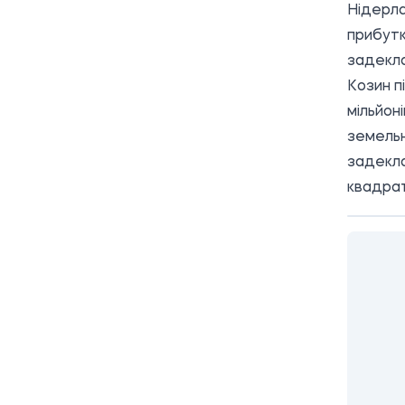
Нідерла
прибутк
задекла
Козин п
мільйон
земельн
задекла
квадрат