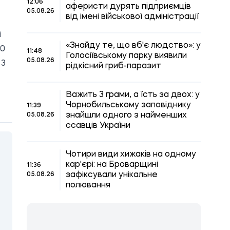
12:06
аферисти дурять підприємців
05.08.26
від імені військової адміністрації
і
«Знайду те, що вб'є людство»: у
30
11:48
Голосіївському парку виявили
05.08.26
 3
рідкісний гриб-паразит
Важить 3 грами, а їсть за двох: у
Чорнобильському заповіднику
11:39
знайшли одного з найменших
05.08.26
ссавців України
Чотири види хижаків на одному
кар'єрі: на Броварщині
11:36
зафіксували унікальне
05.08.26
полювання