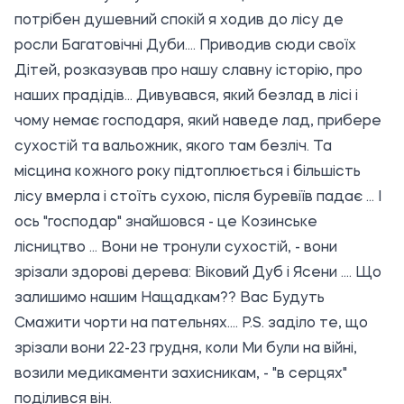
потрібен душевний спокій я ходив до лісу де
росли Багатовічні Дуби.... Приводив сюди своїх
Дітей, розказував про нашу славну історію, про
наших прадідів... Дивувався, який безлад в лісі і
чому немає господаря, який наведе лад, прибере
сухостій та вальожник, якого там безліч. Та
місцина кожного року підтоплюється і більшість
лісу вмерла і стоїть сухою, після буревіїв падає ... І
ось "господар" знайшовся - це Козинське
лісництво ... Вони не тронули сухостій, - вони
зрізали здорові дерева: Віковий Дуб і Ясени .... Що
залишимо нашим Нащадкам?? Вас Будуть
Смажити чорти на пательнях.... P.S. заділо те, що
зрізали вони 22-23 грудня, коли Ми були на війні,
возили медикаменти захисникам, - "в серцях"
поділився він.