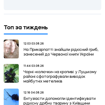
Топ за тиждень
12:03 03.08.26
На Прикарпатті знайшли рідкісний гриб,
занесений до Червоної книги України
11:44 03.08.26
Чорні «колючки» на кропиві: у Луцькому
районі сфотографували виводок
майбутніх метеликів
12:16 04.08.26
Ентузіасти допомогли ідентифікувати
рідкісну дрібну тварину з Київщини