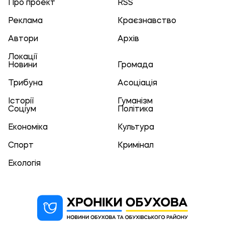
Про проект
RSS
Реклама
Краєзнавство
Автори
Архів
Локації
Новини
Громада
Трибуна
Асоціація
Історії
Гуманізм
Соціум
Політика
Економіка
Культура
Спорт
Кримінал
Екологія