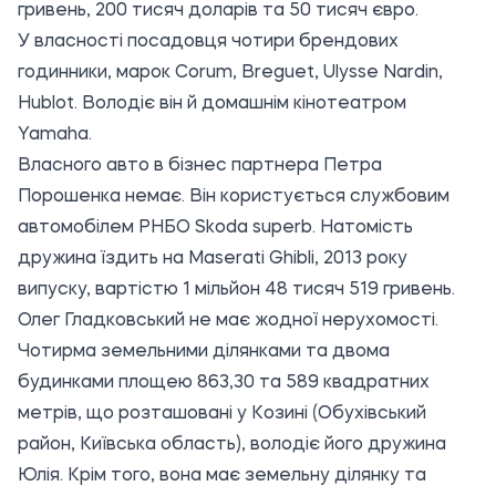
гривень, 200 тисяч доларів та 50 тисяч євро.
У власності посадовця чотири брендових
годинники, марок Corum, Breguet, Ulysse Nardin,
Hublot. Володіє він й домашнім кінотеатром
Yamaha.
Власного авто в бізнес партнера Петра
Порошенка немає. Він користується службовим
автомобілем РНБО Skoda superb. Натомість
дружина їздить на Maserati Ghibli, 2013 року
випуску, вартістю 1 мільйон 48 тисяч 519 гривень.
Олег Гладковський не має жодної нерухомості.
Чотирма земельними ділянками та двома
будинками площею 863,30 та 589 квадратних
метрів, що розташовані у Козині (Обухівський
район, Київська область), володіє його дружина
Юлія. Крім того, вона має земельну ділянку та