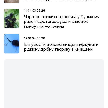
11:44 03.08.26
Чорні «колючки» на кропиві: у Луцькому
районі сфотографували виводок
майбутніх метеликів
12:16 04.08.26
Ентузіасти допомогли ідентифікувати
рідкісну дрібну тварину з Київщини