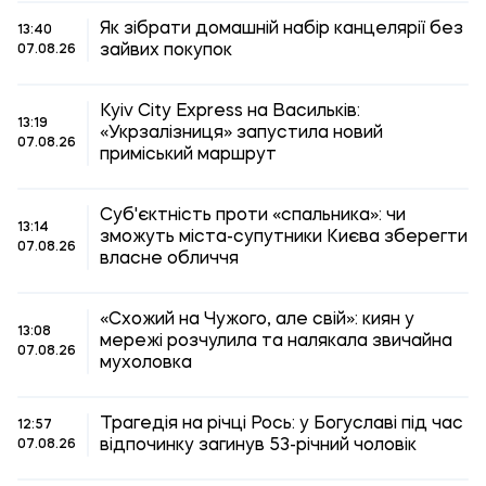
Як зібрати домашній набір канцелярії без
13:40
зайвих покупок
07.08.26
Kyiv City Express на Васильків:
13:19
«Укрзалізниця» запустила новий
07.08.26
приміський маршрут
Суб'єктність проти «спальника»: чи
13:14
зможуть міста-супутники Києва зберегти
07.08.26
власне обличчя
«Схожий на Чужого, але свій»: киян у
13:08
мережі розчулила та налякала звичайна
07.08.26
мухоловка
Трагедія на річці Рось: у Богуславі під час
12:57
відпочинку загинув 53-річний чоловік
07.08.26