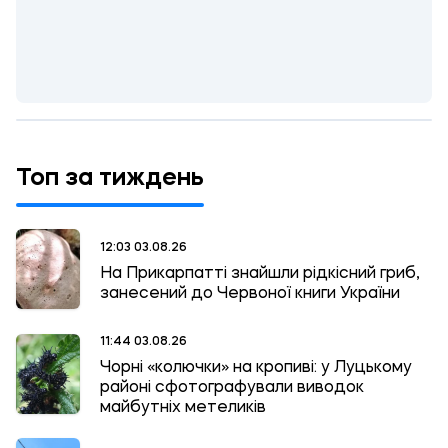
Топ за тиждень
12:03 03.08.26
На Прикарпатті знайшли рідкісний гриб,
занесений до Червоної книги України
11:44 03.08.26
Чорні «колючки» на кропиві: у Луцькому
районі сфотографували виводок
майбутніх метеликів