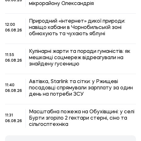
06.08.26
мікрорайону Олександрія
Природний «інтернет» дикої природи:
12:00
навіщо кабани в Чорнобильській зоні
06.08.26
обнюхують та чухають яблуні
Кулінарні жарти та поради гуманістів: як
11:55
мешканці соцмереж відреагували на
06.08.26
знайдену гусеницю
Автівка, Starlink та сітки: у Ржищеві
11:40
посадовці спрямували зарплату за один
06.08.26
день на потреби ЗСУ
Масштабна пожежа на Обухівщині: у селі
11:31
Бурти згоріло 2 гектари стерні, сіно та
06.08.26
сільгосптехніка