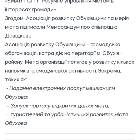
«SMART CITY: Розумне управління містом в
інтересах громади».
Згодом,
Асоціація розвитку Обухівщини та мерія
міста підписали Меморандум про співпрацю
.
Довідково:
Асоціація розвитку Обухівщини
– громадська
обрганізація, котра діє на території м. Обухів і
району. Мета організації полягає у розвитку кількох
напрямків громадянської активності. Зокрема,
таких як:
-
Надання електронних послуг мешканцям
Обухова;
– Запуск порталу відкритих даних міста;
– туристичний та урбаністичний розвиток міста
Обухова.