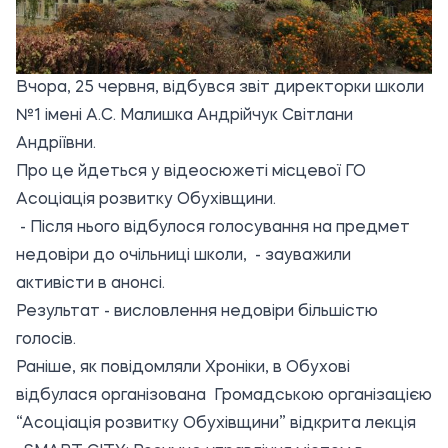
Вчора, 25 червня, відбувся звіт директорки школи
№1 імені А.С. Малишка Андрійчук Світлани
Андріївни.
Про це йдеться у відеосюжеті місцевої
ГО
Асоціація розвитку Обухівщини.
- Після нього відбулося голосування на предмет
недовіри до очільниці школи, - зауважили
активісти в анонсі.
Результат - висловлення недовіри більшістю
голосів.
Раніше, як повідомляли Хроніки, в Обухові
відбулася організована
Громадською організацією
“Асоціація розвитку Обухівщини” відкрита лекція