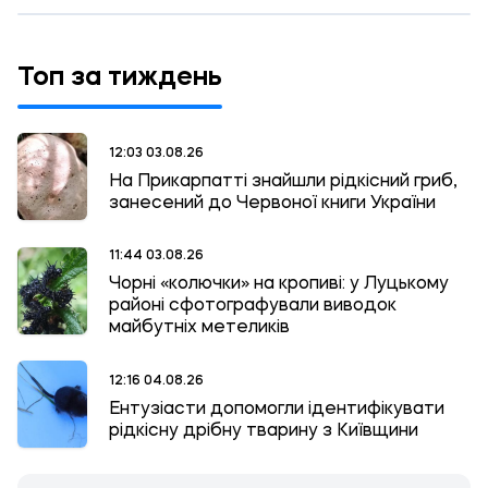
Топ за тиждень
12:03 03.08.26
На Прикарпатті знайшли рідкісний гриб,
занесений до Червоної книги України
11:44 03.08.26
Чорні «колючки» на кропиві: у Луцькому
районі сфотографували виводок
майбутніх метеликів
12:16 04.08.26
Ентузіасти допомогли ідентифікувати
рідкісну дрібну тварину з Київщини