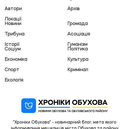
Автори
Архів
Локації
Новини
Громада
Трибуна
Асоціація
Історії
Гуманізм
Соціум
Політика
Економіка
Культура
Спорт
Кримінал
Екологія
"Хроніки Обухова" - новинарний блог, мета якого
інформування мешканців міста Обухова та району