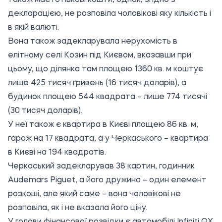
також має готівкові кошти, однак, згідно з
декларацією, не розповіла чоловікові яку кількість і
в якій валюті.
Вона також задекларувала нерухомість в
елітному селі Козин під Києвом, вказавши при
цьому, що ділянка там площею 1360 кв. м коштує
лише 425 тисяч гривень (16 тисяч доларів), а
будинок площею 544 квадрата – лише 774 тисячі
(30 тисяч доларів).
У неї також є квартира в Києві площею 86 кв. м,
гараж на 17 квадрата, а у Черкаського – квартира
в Києві на 194 квадратів.
Черкаський задекларував 38 картин, годинник
Audemars Piguet, а його дружина – один елемент
розкоші, але який саме – вона чоловікові не
розповіла, як і не вказала його ціну.