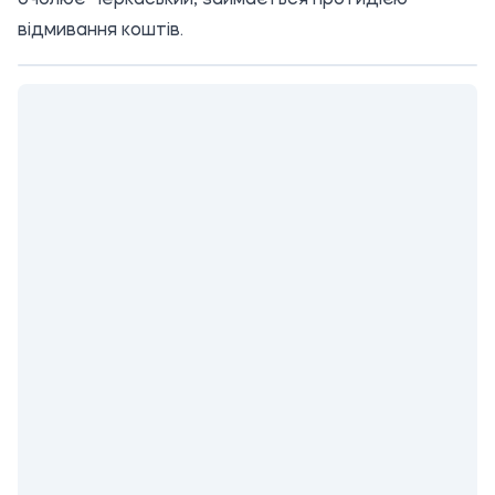
очолює Черкаський, займається протидією
відмивання коштів.