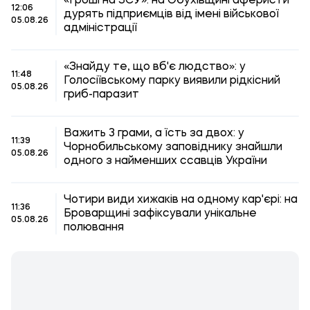
«Гроші на ЗСУ»: на Обухівщині аферисти
12:06
дурять підприємців від імені військової
05.08.26
адміністрації
«Знайду те, що вб'є людство»: у
11:48
Голосіївському парку виявили рідкісний
05.08.26
гриб-паразит
Важить 3 грами, а їсть за двох: у
11:39
Чорнобильському заповіднику знайшли
05.08.26
одного з найменших ссавців України
Чотири види хижаків на одному кар'єрі: на
11:36
Броварщині зафіксували унікальне
05.08.26
полювання