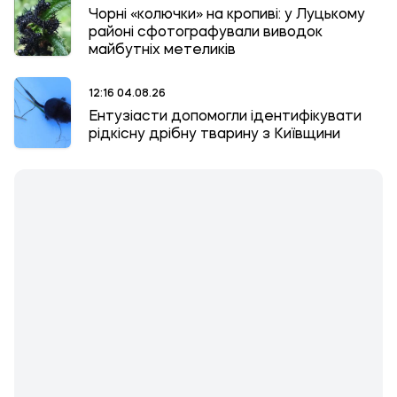
Чорні «колючки» на кропиві: у Луцькому
районі сфотографували виводок
майбутніх метеликів
12:16 04.08.26
Ентузіасти допомогли ідентифікувати
рідкісну дрібну тварину з Київщини