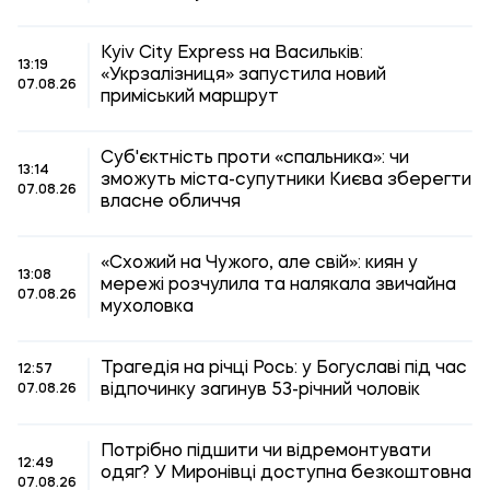
Kyiv City Express на Васильків:
13:19
«Укрзалізниця» запустила новий
07.08.26
приміський маршрут
Суб'єктність проти «спальника»: чи
13:14
зможуть міста-супутники Києва зберегти
07.08.26
власне обличчя
«Схожий на Чужого, але свій»: киян у
13:08
мережі розчулила та налякала звичайна
07.08.26
мухоловка
Трагедія на річці Рось: у Богуславі під час
12:57
відпочинку загинув 53-річний чоловік
07.08.26
Потрібно підшити чи відремонтувати
12:49
одяг? У Миронівці доступна безкоштовна
07.08.26