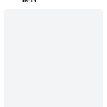
швачка