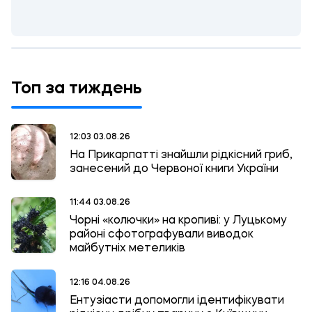
Топ за тиждень
12:03 03.08.26
На Прикарпатті знайшли рідкісний гриб,
занесений до Червоної книги України
11:44 03.08.26
Чорні «колючки» на кропиві: у Луцькому
районі сфотографували виводок
майбутніх метеликів
12:16 04.08.26
Ентузіасти допомогли ідентифікувати