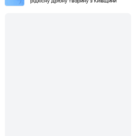
рідкісну дрібну тварину з Київщини