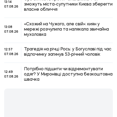
13:14
зможуть міста-супутники Києва зберегти
07.08.26
власне обличчя
«Схожий на Чужого, але свій»: киян у
13:08
мережі розчулила та налякала звичайна
07.08.26
мухоловка
Трагедія на річці Рось: у Богуславі під час
12:57
відпочинку загинув 53-річний чоловік
07.08.26
Потрібно підшити чи відремонтувати
12:49
одяг? У Миронівці доступна безкоштовна
07.08.26
швачка