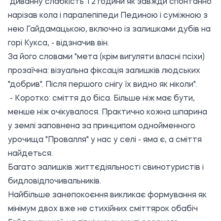
"диванну слабкість" і 2 години як завжди спонтанно
нарізав кола і паралепіпеди Пединою і суміжною з
нею Гайдамацькою, включно із залишками дубів на
горі Кукса, - відзначив він.
За його словами "мета (крім вигуляти власні псіхи)
прозаїчна: візуальна фіксація залишків людських
"добрив". Після першого снігу їх видно як ніколи".
- Коротко: сміття до біса. Більше ніж має бути,
менше ніж очікувалося. Практично кожна шпарина
у землі заповнена за принципом однойменного
урочища "Провалля" у нас у селі - яма є, а сміття
найдеться.
Багато залишків життєдіяльності свинотуристів і
бидловідпочивальників.
Найбільше занепокоєння викликає формування як
мінімум двох вже не стихійних сміттярок обабіч