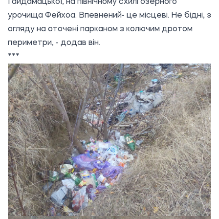
Гайдамацької, на північному схилі озерного
урочища Фейхоа. Впевнений- це місцеві. Не бідні, з
огляду на оточені парканом з колючим дротом
периметри, - додав він.
***