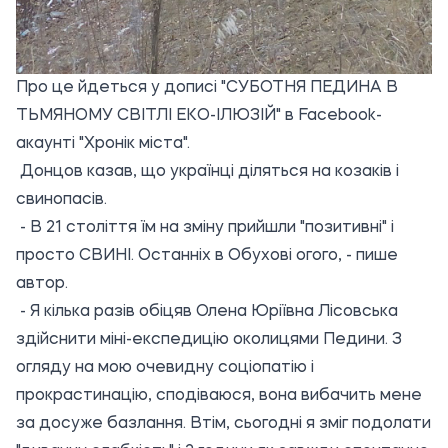
Про це йдеться у дописі "
СУБОТНЯ ПЕДИНА В
ТЬМЯНОМУ СВІТЛІ ЕКО-ІЛЮЗІЙ
" в Facebook-
акаунті "Хронік міста".
Донцов казав, що українці діляться на козаків і
свинопасів.
- В 21 століття їм на зміну прийшли "позитивні" і
просто СВИНІ. Останніх в Обухові огого, - пише
автор.
- Я кілька разів обіцяв
Олена Юріївна Лісовська
здійснити
міні-експедицію околицями Педини.
З
огляду на мою очевидну соціопатію і
прокрастинацію, сподіваюся, вона вибачить мене
за досуже базлання. Втім, сьогодні я зміг подолати