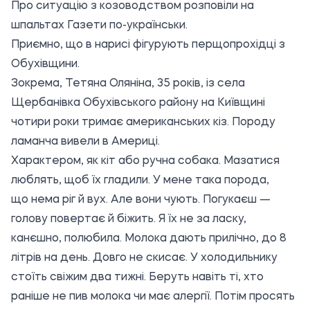
Про ситуацію з козоводством розповіли на
шпальтах
Газети по-українськи.
Приємно, що в нарисі фігурують перщопрохідці з
Обухівщини.
Зокрема, Тетяна Оляніна, 35 років, із села
Щербанівка Обухівського району на Київщині
чотири роки тримає американських кіз. Породу
ламанча вивели в Америці.
Характером, як кіт або ручна собака. Мазатися
люблять, щоб їх гладили. У мене така порода,
що нема ріг й вух. Але вони чують. Погукаєш —
голову повертає й біжить. Я їх не за ласку,
канєшно, полюбила. Молока дають прилічно, до 8
літрів на день. Довго не скисає. У холодильнику
стоїть свіжим два тижні. Беруть навіть ті, хто
раніше не пив молока чи має алергії. Потім просять