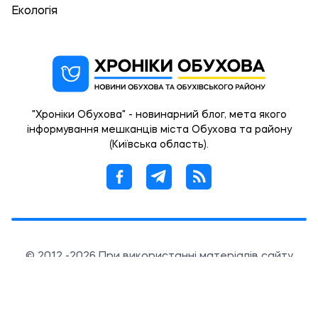
Екологія
"Хроніки Обухова" - новинарний блог, мета якого
інформування мешканців міста Обухова та району
(Київська область).
© 2012 -2026 При використанні матеріалів сайту
обов'язковою умовою є наявність гіперпосилання в
межах першого абзацу на сторінку статті із
зазначенням OBUKHIV.INFO.