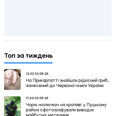
Топ за тиждень
12:03 03.08.26
На Прикарпатті знайшли рідкісний гриб,
занесений до Червоної книги України
11:44 03.08.26
Чорні «колючки» на кропиві: у Луцькому
районі сфотографували виводок
майбутніх метеликів