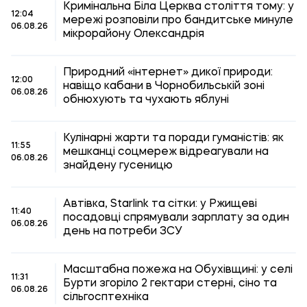
Кримінальна Біла Церква століття тому: у
12:04
мережі розповіли про бандитське минуле
06.08.26
мікрорайону Олександрія
Природний «інтернет» дикої природи:
12:00
навіщо кабани в Чорнобильській зоні
06.08.26
обнюхують та чухають яблуні
Кулінарні жарти та поради гуманістів: як
11:55
мешканці соцмереж відреагували на
06.08.26
знайдену гусеницю
Автівка, Starlink та сітки: у Ржищеві
11:40
посадовці спрямували зарплату за один
06.08.26
день на потреби ЗСУ
Масштабна пожежа на Обухівщині: у селі
11:31
Бурти згоріло 2 гектари стерні, сіно та
06.08.26
сільгосптехніка