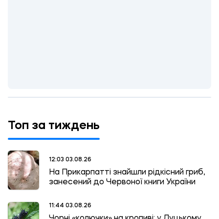
Топ за тиждень
12:03 03.08.26
На Прикарпатті знайшли рідкісний гриб,
занесений до Червоної книги України
11:44 03.08.26
Чорні «колючки» на кропиві: у Луцькому