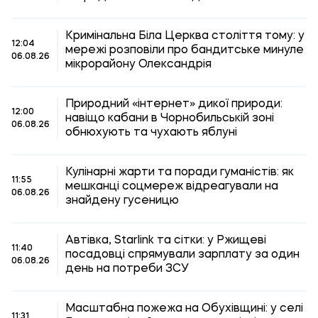
Кримінальна Біла Церква століття тому: у
12:04
мережі розповіли про бандитське минуле
06.08.26
мікрорайону Олександрія
Природний «інтернет» дикої природи:
12:00
навіщо кабани в Чорнобильській зоні
06.08.26
обнюхують та чухають яблуні
Кулінарні жарти та поради гуманістів: як
11:55
мешканці соцмереж відреагували на
06.08.26
знайдену гусеницю
Автівка, Starlink та сітки: у Ржищеві
11:40
посадовці спрямували зарплату за один
06.08.26
день на потреби ЗСУ
Масштабна пожежа на Обухівщині: у селі
11:31