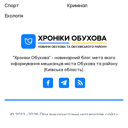
Спорт
Кримінал
Екологія
"Хроніки Обухова" - новинарний блог, мета якого
інформування мешканців міста Обухова та району
(Київська область).
© 2012 -2026 При використанні матеріалів сайту
обов'язковою умовою є наявність гіперпосилання в
межах першого абзацу на сторінку статті із