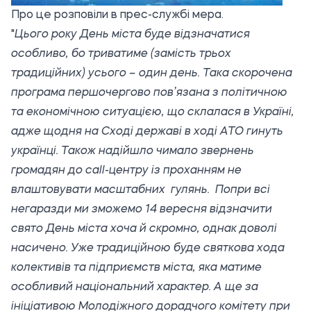
Про це розповіли в
прес-службі мера.
"
Цього року День міста буде відзначатися
особливо, бо триватиме (замість трьох
традиційних) усього – один день.
Така скорочена
програма першочергово пов’язана з політичною
та економічною ситуацією, що склалася в Україні,
адже щодня на Сході державі в ході АТО гинуть
українці. Також надійшло чимало звернень
громадян до call-центру із проханням не
влаштовувати масштабних гулянь. Попри всі
негаразди ми зможемо 14 вересня відзначити
свято День міста хоча й скромно, однак доволі
насичено. Уже традиційною буде святкова хода
колективів та підприємств міста, яка матиме
особливий національний характер. А ще за
ініціативою Молодіжного дорадчого комітету при