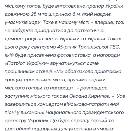
міському голові буде виготовлено прапор України
довжиною 25 м та шириною 6 м, який накриє
учасників ходи. Таке в нашому місті – вперше, тож
не забудьте приєднатися до патріотичної
демонстрації на честь Українки та України. Також
цього року святкуємо 45-річчя Трипільської ТЕС,
якій буде присвячена фотовиставка, а нагороди
«Патріот Українки» вручатимуться саме
працівникам станції. «Ми обов’язково привітаємо
кращих працівників міста, вручимо подяки
міського голови та нагороди, – розповідає
заступник міського голови Оксана Кирилюк. – Усе
завершиться концертом військово-патріотичної
пісні у виконанні Національного президентського
оркестру України». Це буде справді гарний та
достойний подарунок для українчан в умовах