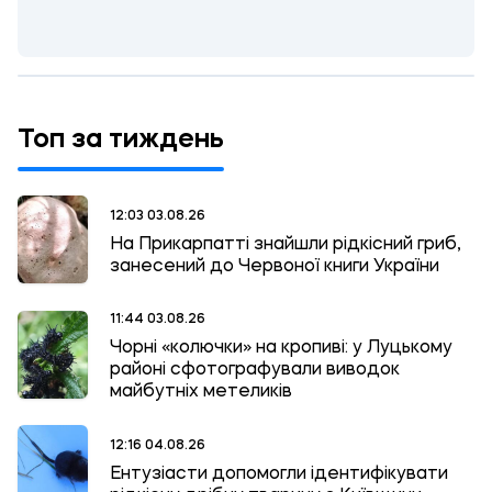
Топ за тиждень
12:03 03.08.26
На Прикарпатті знайшли рідкісний гриб,
занесений до Червоної книги України
11:44 03.08.26
Чорні «колючки» на кропиві: у Луцькому
районі сфотографували виводок
майбутніх метеликів
12:16 04.08.26
Ентузіасти допомогли ідентифікувати