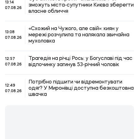
13:14
зможуть міста-супутники Києва зберегти
07.08.26
власне обличчя
«Схожий на Чужого, але свій»: киян у
13:08
мережі розчулила та налякала звичайна
07.08.26
мухоловка
Трагедія на річці Рось: у Богуславі під час
12:57
відпочинку загинув 53-річний чоловік
07.08.26
Потрібно підшити чи відремонтувати
12:49
одяг? У Миронівці доступна безкоштовна
07.08.26
швачка