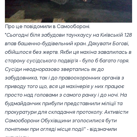
Про це повідомили
в Самообороні.
"
Сьогоднi біля забудови таунхаусу на Київській 128
впав башенно-будівельний кран. Дякувати Богові,
обійшлося без жертв. Якби ця махіна завалилась в
сторону сусідського подвір'я - було б багато горя.
Сусіди неодноразово звертались як до
забудовника, так і до правоохоронних органів з
приводу того що, вся ця махінерія у них працює
просто над головами з самого ранку і до ночі. На
будмайданчик прибули представнили міліції та
прокуратури для складання протоколу. Активісти
Самооборони Обухівщини зголосилися бути
понятими при огляді місця події
"
- відзначили